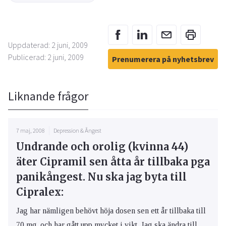
Uppdaterad: 2 juni, 2009
Publicerad: 2 juni, 2009
Prenumerera på nyhetsbrev
Liknande frågor
7 maj, 2008
Depression & Ångest
Undrande och orolig (kvinna 44)
äter Cipramil sen åtta år tillbaka pga
panikångest. Nu ska jag byta till
Cipralex:
Jag har nämligen behövt höja dosen sen ett år tillbaka till
70 mg. och har gått upp mycket i vikt. Jag ska ändra till