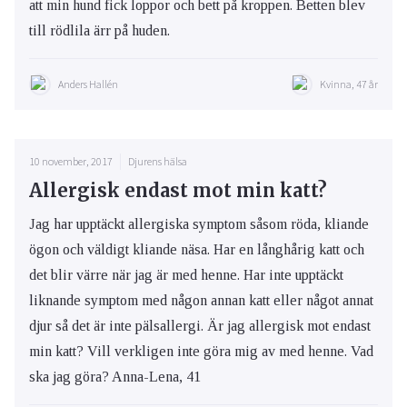
att min hund fick loppor och bett på kroppen. Betten blev
till rödlila ärr på huden.
Anders Hallén
Kvinna, 47 år
10 november, 2017
Djurens hälsa
Allergisk endast mot min katt?
Jag har upptäckt allergiska symptom såsom röda, kliande
ögon och väldigt kliande näsa. Har en långhårig katt och
det blir värre när jag är med henne. Har inte upptäckt
liknande symptom med någon annan katt eller något annat
djur så det är inte pälsallergi. Är jag allergisk mot endast
min katt? Vill verkligen inte göra mig av med henne. Vad
ska jag göra? Anna-Lena, 41