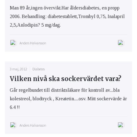
Man 89 år,ingen övervikt.Har åldersdiabetes, en propp
2006. Behandling: diabetestablett,Trombyl 0,75, Inalapril
2,5,Anlodipin? 5 mg/dag.
Anders Halvarsson
3 maj, 2012
Diabetes
Vilken nivå ska sockervärdet vara?
Går regelbundet till distriktsläkare för kontroll av....bla
kolestreol, blodtryck , Kreatetin.....osv. Mitt sockervärde är
6.4 !!
Anders Halvarsson