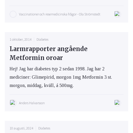
Vaccinationer och resemedicinska frågor - Ola Strömstedt
1 oktober, 2014
Diabetes
Larmrapporter angående
Metformin oroar
Hej! Jag har diabetes typ 2 sedan 1998. Jag har 2
mediciner: Glimepirid, morgon 1mg Metformin 3 st.
morgon, middag, kväll, á 500mg.
Anders Halvarsson
10 augusti, 2024
Diabetes