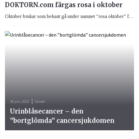
DOKTORN.com färgas rosa i oktober
Oktober brukar som bekant gå under namnet "rosa oktober" för att uppmärksamma kampen mot bröstcancer. Även vi vill såklart vara med och färga Sverige rosa, varför DOKTORN.com under en månad klär sig i en rosa skrud.
16 juni, 2022
Cancer
Urinblåsecancer – den
”bortglömda” cancersjukdomen