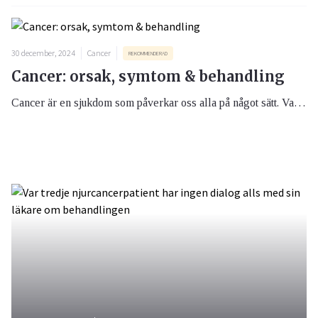
30 december, 2024
Cancer
REKOMMENDERAD
Cancer: orsak, symtom & behandling
Cancer är en sjukdom som påverkar oss alla på något sätt. Var tredje svensk drabbas någon gång under sin livstid av cancer. Chanserna att bota cancer har ökat under de senaste decennierna tack vare nya behandlingar och ökad kunskap. Vid cancer är det extra viktigt att få i sig näring och här kan kosttillägg vara till hjälp.