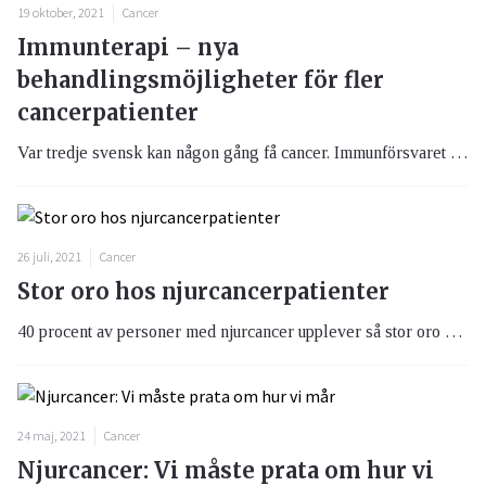
19 oktober, 2021
Cancer
Immunterapi – nya
behandlingsmöjligheter för fler
cancerpatienter
Var tredje svensk kan någon gång få cancer. Immunförsvaret har dessvärre ofta svårt att effektivt oskadliggöra cancerceller. Tanken med immunterapi är att stärka immunförsvaret så att det kan oskadliggöra cancercellerna på ett effektivt sätt. Forskargrupper över hela världen jobbar med olika spår inom immunterapi. Utvecklingen inom området har tagit stora kliv framåt och allt fler patienter får ta del av de nya behandlingsmöjligheterna.
26 juli, 2021
Cancer
Stor oro hos njurcancerpatienter
40 procent av personer med njurcancer upplever så stor oro relaterat till sjukdomen att det stör deras koncentration.
24 maj, 2021
Cancer
Njurcancer: Vi måste prata om hur vi