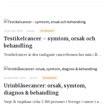
13 januari, 2020
Cancer
REKOMMENDERAD
Testikelcancer – symtom, orsak och
behandling
Testikelcancer är den vanligaste cancerformen hos män i åldern 15 till 40 år. Eftersom tidig upptäckt kan vara avgörande är det viktigt att på egen hand regelbundet undersöka dina testiklar.
26 december, 2024
Cancer
REKOMMENDERAD
Urinblåsecancer: orsak, symtom,
diagnos & behandling
Varje år insjuknar cirka 3 300 personer i Sverige i cancer i urinblåsan och ett vanligt tecken är blod i urinen. Sjukdomen är tre gånger vanligare hos män än hos kvinnor men det finns behandling och med nya läkemedel också nytt hopp.