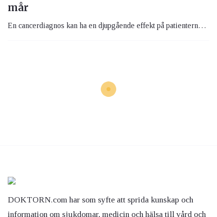
mår
En cancerdiagnos kan ha en djupgående effekt på patienternas liv och man kan känna sig överväldigad, ensam eller till och med deprimerad. En stor patientundersökning bland njurcancerpatienter visar att varannan inte pratar om sina problem med familj, vänner eller någon i sjukvården.
DOKTORN.com har som syfte att sprida kunskap och
information om sjukdomar, medicin och hälsa till vård och