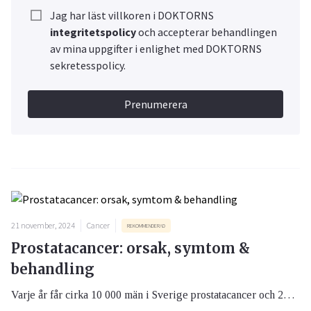
Jag har läst villkoren i DOKTORNS
integritetspolicy
och accepterar behandlingen
av mina uppgifter i enlighet med DOKTORNS
sekretesspolicy.
Prenumerera
21 november, 2024
Cancer
REKOMMENDERAD
Prostatacancer: orsak, symtom &
behandling
Varje år får cirka 10 000 män i Sverige prostatacancer och 2500 dör. Det gör prostatacancer till Sveriges vanligaste cancersjukdom. Ju tidigare sjukdomen upptäcks och behandlas, desto större är chansen att man blir bra.