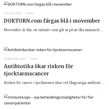
1 januari, 2025
Cancer
DOKTORN.com färgas blå i movember
Movember är här, ett initiativ som går ut på att låta mustaschen växa under november månad, med syfte att samla in pengar till forskningen mot prostatacancer. För att visa att även vi stödjer kampen färgar vi DOKTORN.com blå under hela november. Vi skänker även 2 kr för varje ny medlem som registrera sig för vårt kostnadsfria nyhetsbrev under denna period.
28 december, 2024
Cancer
Antibiotika ökar risken för
tjocktarmscancer
Risken för cancer i tjocktarmen ökar vid långvariga antibiotikakurer, enligt en ny studie. Man tror att orsaken kan vara en störd tarmflora.