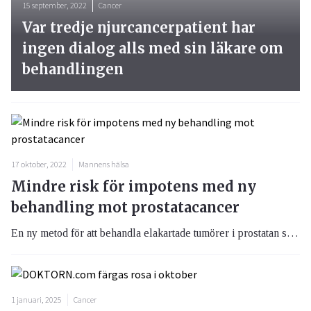
15 september, 2022
Cancer
Var tredje njurcancerpatient har
ingen dialog alls med sin läkare om
behandlingen
17 oktober, 2022
Mannens hälsa
Mindre risk för impotens med ny
behandling mot prostatacancer
En ny metod för att behandla elakartade tumörer i prostatan studeras nu vid Karolinska Universitetssjukhuset. De studier som gjorts hittills av metoden visar på en minskad risk för impotens och urinläckage jämfört med den behandling som används idag.
1 januari, 2025
Cancer