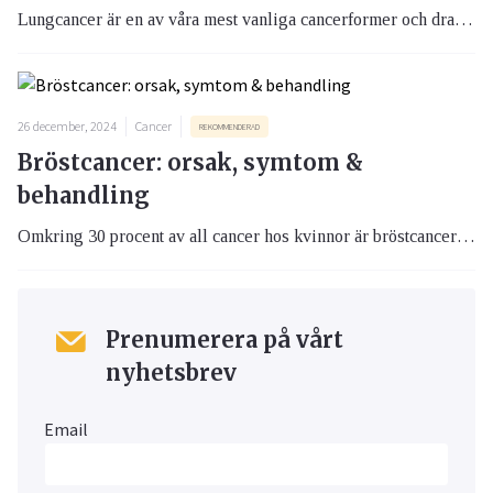
Lungcancer är en av våra mest vanliga cancerformer och drabbar varje år ett stort antal svenskar. I den här artikeln berättar vi mer om orsaker, behandling och ny forskning som ger hopp till dig som drabbats av lungcancer.
26 december, 2024
Cancer
REKOMMENDERAD
Bröstcancer: orsak, symtom &
behandling
Omkring 30 procent av all cancer hos kvinnor är bröstcancer och ungefär 8000 kvinnor insjuknar varje år i Sverige. Bröstcancer är den vanligaste formen av cancer hos kvinnor. Här kan du bland annat läsa om vilka tecken man ska vara uppmärksam på, vart man kan vända sig om man misstänker bröstcancer och vad man som anhörig kan tänka på.
Prenumerera på vårt
nyhetsbrev
Email