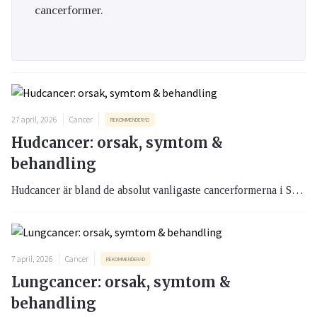
cancerformer.
27 april, 2026
Cancer
REKOMMENDERAD
Hudcancer: orsak, symtom &
behandling
Hudcancer är bland de absolut vanligaste cancerformerna i Sverige. Det finns flera olika typer av hudcancer som är olika farliga. Gemensamt är att de i stor utsträckning hänger ihop med solexponering. I den här artikeln går vi igenom de vanligaste typerna av hudcancer och dess orsaker.
7 april, 2026
Cancer
REKOMMENDERAD
Lungcancer: orsak, symtom &
behandling