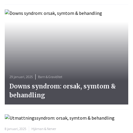
29 januari, 2025
Barn & Graviditet
Downs syndrom: orsak, symtom &
behandling
8 januari, 2025
Hjärnan & Nerver