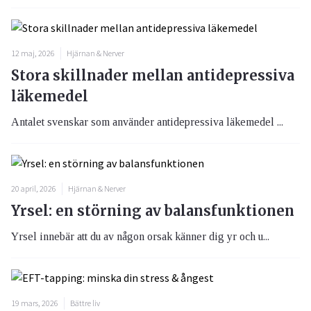
12 maj, 2026
Hjärnan & Nerver
Stora skillnader mellan antidepressiva
läkemedel
Antalet svenskar som använder antidepressiva läkemedel ...
20 april, 2026
Hjärnan & Nerver
Yrsel: en störning av balansfunktionen
Yrsel innebär att du av någon orsak känner dig yr och u...
19 mars, 2026
Bättre liv