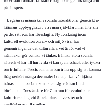
Idéer som Dunbars tal ställer frågan om genens långa arm
på sin spets.
– Begränsas människans sociala interaktioner genetiskt av
hjärnans uppbyggnad? I viss mån självklart, men inte alls
på det sätt som har föreslagits. Ny forskning inom
kulturell evolution om arv och miljö visar hur
genomträngande det kulturella arvet är för vad vi
människor gör och hur vi tänker, från hur stora sociala
nätverk vi har till huruvida vi kan spela schack eller tycker
om friluftsliv. Precis som man kan träna upp sig att komma
ihåg oerhört många decimaler i talet pi kan vår hjärna
tränas i antal sociala kontakter, säger Johan Lind,
biträdande föreståndare för Centrum för evolutionär
kulturforskning vid Stockholms universitet och
medförfattare till studien.