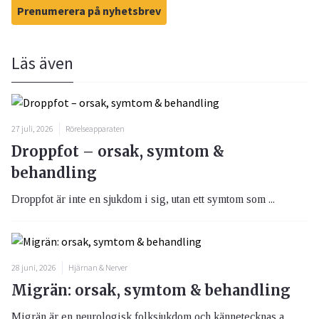
Prenumerera på nyhetsbrev
Läs även
27 juli, 2026
Rörelseapparaten
Droppfot – orsak, symtom &
behandling
Droppfot är inte en sjukdom i sig, utan ett symtom som ...
28 juni, 2026
Hjärnan & Nerver
Migrän: orsak, symtom & behandling
Migrän är en neurologisk folksjukdom och kännetecknas a...