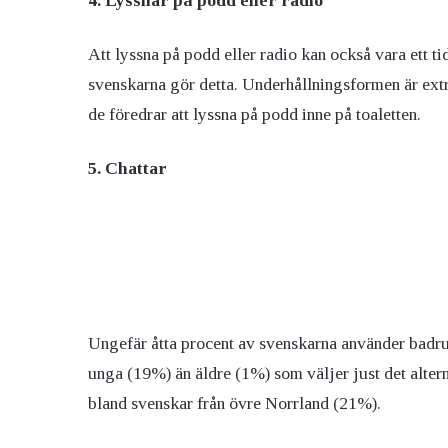
4. Lyssnar på podd eller radio
Att lyssna på podd eller radio kan också vara ett ti
svenskarna gör detta. Underhållningsformen är ext
de föredrar att lyssna på podd inne på toaletten.
5. Chattar
Ungefär åtta procent av svenskarna använder badrum
unga (19%) än äldre (1%) som väljer just det alterna
bland svenskar från övre Norrland (21%).