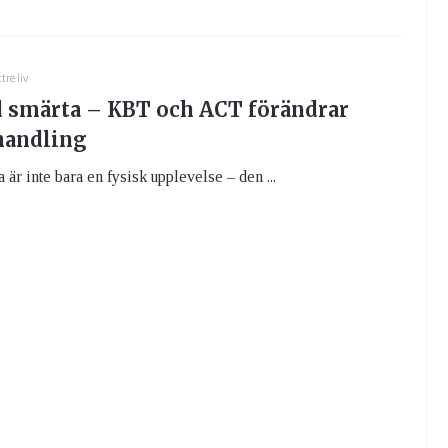
tre liv
 smärta – KBT och ACT förändrar
handling
 är inte bara en fysisk upplevelse – den ...