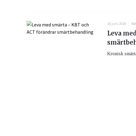
16 juni, 2026
Bät
Leva med
smärtbe
Kronisk smärta