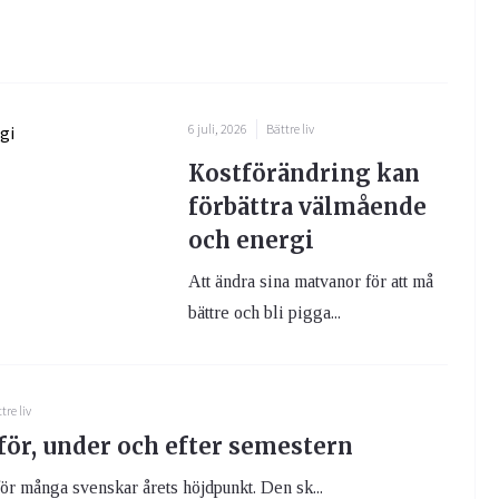
6 juli, 2026
Bättre liv
Kostförändring kan
förbättra välmående
och energi
Att ändra sina matvanor för att må
bättre och bli pigga...
tre liv
för, under och efter semestern
ör många svenskar årets höjdpunkt. Den sk...