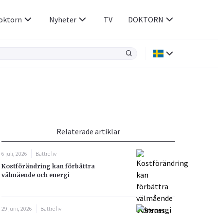
oktorn
Nyheter
TV
DOKTORN
Hjärnan & Nerver
Infektioner &
Vacciner
Hjärta & Kärl
din
e besvara
Hud & Hår
ar
n
Relaterade artiklar
Rökavvänjning
Sex & Samliv
6 juli, 2026
Bättre liv
Rörelseapparaten
Sömn & Stress
Kostförändring kan förbättra
icy.
välmående och energi
29 juni, 2026
Bättre liv