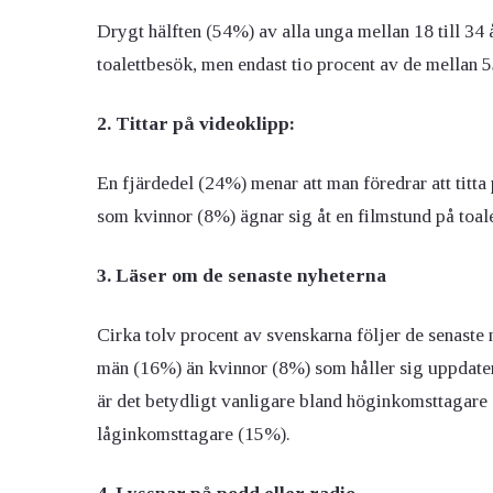
Drygt hälften (54%) av alla unga mellan 18 till 34 å
toalettbesök, men endast tio procent av de mellan 5
2. Tittar på videoklipp:
En fjärdedel (24%) menar att man föredrar att tit
som kvinnor (8%) ägnar sig åt en filmstund på toale
3. Läser om de senaste nyheterna
Cirka tolv procent av svenskarna följer de senaste 
män (16%) än kvinnor (8%) som håller sig uppdate
är det betydligt vanligare bland höginkomsttagare
låginkomsttagare (15%).