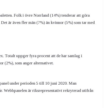
oaletten. Folk i övre Norrland (14%) tenderar att göra
et. Det är även fler män (7%) än kvinnor (5%) som tar med
x. Totalt uppger fyra procent att de har samlag i
r (2%), som anger alternativet.
nel under perioden 5 till 10 juni 2020. Man
 år. Webbpanelen är riksrepresentativt rekryterad utifrån