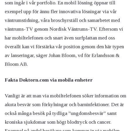
som ingår i vår portfolio. En mobil lösning öppnar till
exempel upp för ännu fler innovativa lösningar via vår
väntrumstidning, våra broschyrställ och samarbetet med
väntrums-TV genom Nordisk Väntrums-TV. Eftersom vi
har mobiltelefonen och snart även surfplattan med oss
överallt kan vi förstärka vår position genom den här typen
av lanseringar, säger Johan Bloom, vd för Erlandsson &
Bloom AB.
Fakta Doktorn.com via mobila enheter
Vanligt är att man via mobiltelefonen söker information om
akuta besvär som förkylningar och barninfektioner. Det är
också många besök på tydliga ”ungdomsbesvär” samt
kroniska sjukdomar som högt blodtryck och cancer.
Exempel på andel besökare som kommer in via mobilen