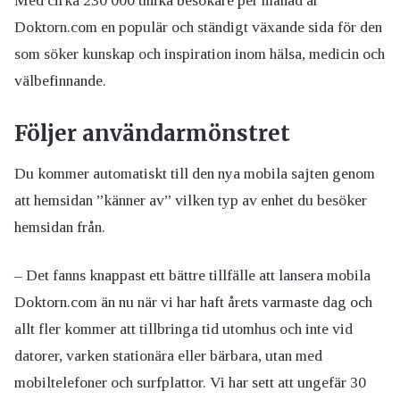
Med cirka 230 000 unika besökare per månad är
Doktorn.com en populär och ständigt växande sida för den
som söker kunskap och inspiration inom hälsa, medicin och
välbefinnande.
Följer användarmönstret
Du kommer automatiskt till den nya mobila sajten genom
att hemsidan ”känner av” vilken typ av enhet du besöker
hemsidan från.
– Det fanns knappast ett bättre tillfälle att lansera mobila
Doktorn.com än nu när vi har haft årets varmaste dag och
allt fler kommer att tillbringa tid utomhus och inte vid
datorer, varken stationära eller bärbara, utan med
mobiltelefoner och surfplattor. Vi har sett att ungefär 30