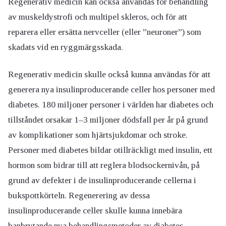
Regenerativ medicin kan också användas för behandling
av muskeldystrofi och multipel skleros, och för att
reparera eller ersätta nervceller (eller ”neuroner”) som
skadats vid en ryggmärgsskada.
Regenerativ medicin skulle också kunna användas för att
generera nya insulinproducerande celler hos personer med
diabetes. 180 miljoner personer i världen har diabetes och
tillståndet orsakar 1–3 miljoner dödsfall per år på grund
av komplikationer som hjärtsjukdomar och stroke.
Personer med diabetes bildar otillräckligt med insulin, ett
hormon som bidrar till att reglera blodsockernivån, på
grund av defekter i de insulinproducerande cellerna i
bukspottkörteln. Regenerering av dessa
insulinproducerande celler skulle kunna innebära
banbrytande nya behandlingsmetoder av diabetes.