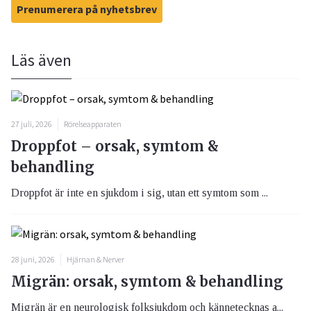
Prenumerera på nyhetsbrev
Läs även
27 juli, 2026
Rörelseapparaten
Droppfot – orsak, symtom &
behandling
Droppfot är inte en sjukdom i sig, utan ett symtom som ...
28 juni, 2026
Hjärnan & Nerver
Migrän: orsak, symtom & behandling
Migrän är en neurologisk folksjukdom och kännetecknas a...