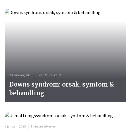
29 januari, 2025
Barn & Graviditet
Downs syndrom: orsak, symtom &
behandling
8 januari, 2025
Hjärnan & Nerver