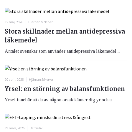
12 maj, 2026
Hjärnan & Nerver
Stora skillnader mellan antidepressiva
läkemedel
Antalet svenskar som använder antidepressiva läkemedel ...
20 april, 2026
Hjärnan & Nerver
Yrsel: en störning av balansfunktionen
Yrsel innebär att du av någon orsak känner dig yr och u...
19 mars, 2026
Bättre liv