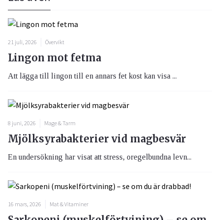
21 juli, 2026
Övervikt
Lingon mot fetma
Att lägga till lingon till en annars fet kost kan visa ...
8 juni, 2026
Mage & Tarm
Mjölksyrabakterier vid magbesvär
En undersökning har visat att stress, oregelbundna levn...
16 mars, 2026
Mat & Vitaminer
Sarkopeni (muskelförtvining) – se om