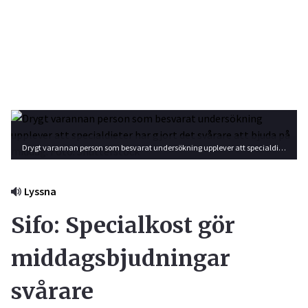
Drygt varannan person som besvarat undersökning upplever att specialdieter har gjort det svårare att bjuda på middag. Foto: Shutterstock
Lyssna
Sifo: Specialkost gör
middagsbjudningar
svårare