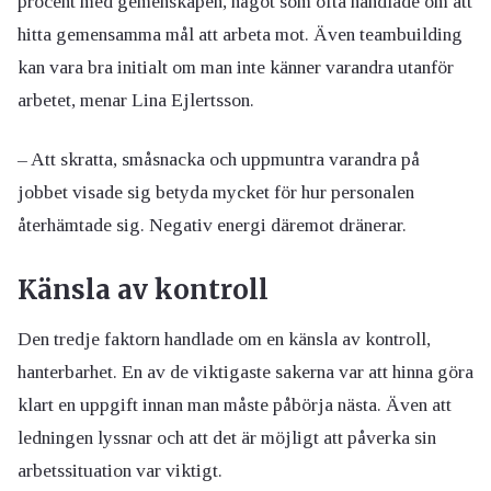
procent med gemenskapen, något som ofta handlade om att
hitta gemensamma mål att arbeta mot. Även teambuilding
kan vara bra initialt om man inte känner varandra utanför
arbetet, menar Lina Ejlertsson.
– Att skratta, småsnacka och uppmuntra varandra på
jobbet visade sig betyda mycket för hur personalen
återhämtade sig. Negativ energi däremot dränerar.
Känsla av kontroll
Den tredje faktorn handlade om en känsla av kontroll,
hanterbarhet. En av de viktigaste sakerna var att hinna göra
klart en uppgift innan man måste påbörja nästa. Även att
ledningen lyssnar och att det är möjligt att påverka sin
arbetssituation var viktigt.