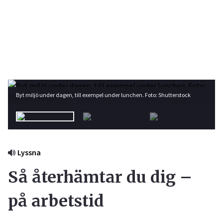
Byt miljö under dagen, till exempel under lunchen. Foto: Shutterstock
Lyssna
Så återhämtar du dig –
på arbetstid