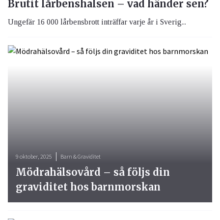
Brutit lårbenshalsen – vad händer sen?
Ungefär 16 000 lårbensbrott inträffar varje år i Sverig...
9 oktober, 2025
Barn & Graviditet
Mödrahälsovård – så följs din
graviditet hos barnmorskan