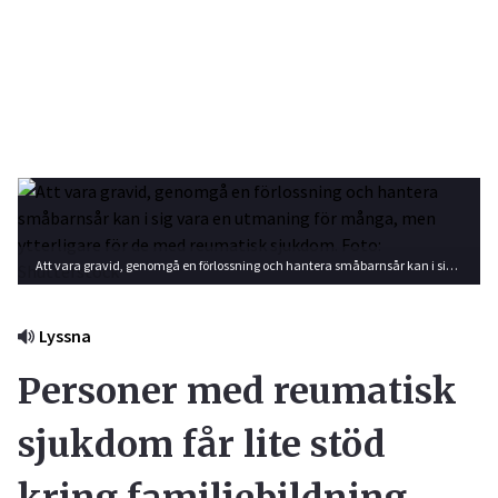
Att vara gravid, genomgå en förlossning och hantera småbarnsår kan i sig vara en utmaning för många, men ytterligare för de med reumatisk sjukdom. Foto: Shutterstock
Lyssna
Personer med reumatisk
sjukdom får lite stöd