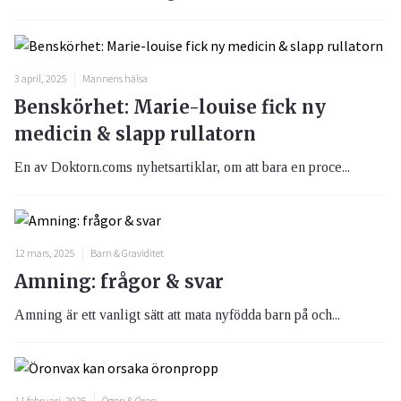
3 april, 2025
Mannens hälsa
Benskörhet: Marie-louise fick ny
medicin & slapp rullatorn
En av Doktorn.coms nyhetsartiklar, om att bara en proce...
12 mars, 2025
Barn & Graviditet
Amning: frågor & svar
Amning är ett vanligt sätt att mata nyfödda barn på och...
11 februari, 2025
Ögon & Öron