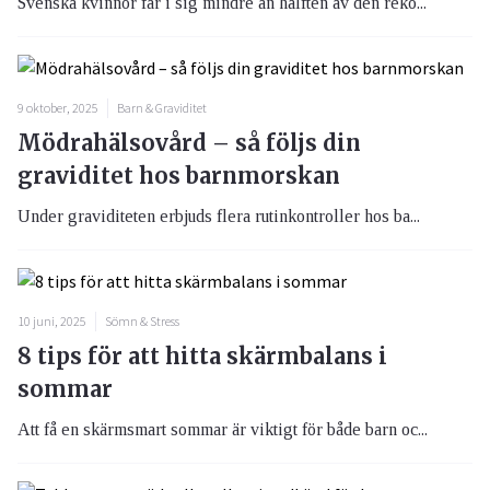
Svenska kvinnor får i sig mindre än hälften av den reko...
9 oktober, 2025
Barn & Graviditet
Mödrahälsovård – så följs din
graviditet hos barnmorskan
Under graviditeten erbjuds flera rutinkontroller hos ba...
10 juni, 2025
Sömn & Stress
8 tips för att hitta skärmbalans i
sommar
Att få en skärmsmart sommar är viktigt för både barn oc...