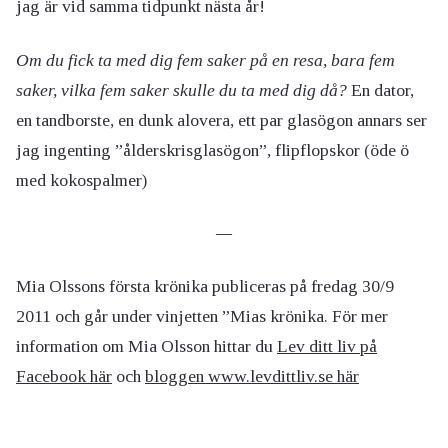
jag är vid samma tidpunkt nästa år!
Om du fick ta med dig fem saker på en resa, bara fem
saker, vilka fem saker skulle du ta med dig då?
En dator,
en tandborste, en dunk alovera, ett par glasögon annars ser
jag ingenting ”ålderskrisglasögon”, flipflopskor (öde ö
med kokospalmer)
—
Mia Olssons första krönika publiceras på fredag 30/9
2011 och går under vinjetten ”Mias krönika. För mer
information om Mia Olsson hittar du
Lev ditt liv på
Facebook här
och
bloggen www.levdittliv.se här