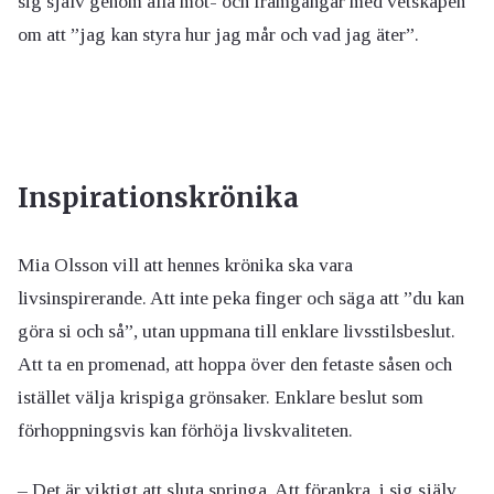
sig själv genom alla mot- och framgångar med vetskapen
om att ”jag kan styra hur jag mår och vad jag äter”.
Inspirationskrönika
Mia Olsson vill att hennes krönika ska vara
livsinspirerande. Att inte peka finger och säga att ”du kan
göra si och så”, utan uppmana till enklare livsstilsbeslut.
Att ta en promenad, att hoppa över den fetaste såsen och
istället välja krispiga grönsaker. Enklare beslut som
förhoppningsvis kan förhöja livskvaliteten.
– Det är viktigt att sluta springa. Att förankra, i sig själv,