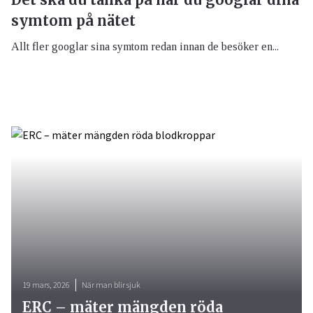
symtom på nätet
Allt fler googlar sina symtom redan innan de besöker en...
19 mars, 2026
När man blir sjuk
ERC – mäter mängden röda