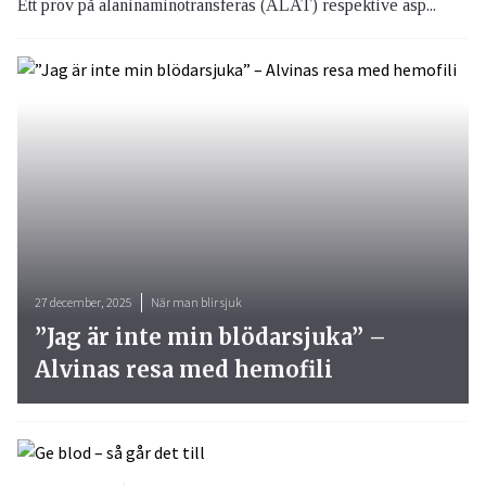
Ett prov på alaninaminotransferas (ALAT) respektive asp...
27 december, 2025
När man blir sjuk
”Jag är inte min blödarsjuka” –
Alvinas resa med hemofili