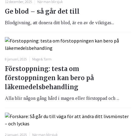
12 december, 2025
När man blir sjuk
Ge blod – så går det till
Blodgivning, att donera ditt blod, är en av de viktigas...
8 januari, 2025
Mage & Tarm
Förstoppning: testa om
förstoppningen kan bero på
läkemedelsbehandling
Alla blir någon gång hård i magen eller förstoppad och ...
2 januari, 2025
När man blir sjuk