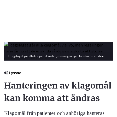
I dagsläget går alla klagomål via Ivo, men regeringen föreslår nu att de enskilda vårdgivarna ska ta ett större ansvar. Foto: Shutterstock
Lyssna
Hanteringen av klagomål
kan komma att ändras
Klagomål från patienter och anhöriga hanteras