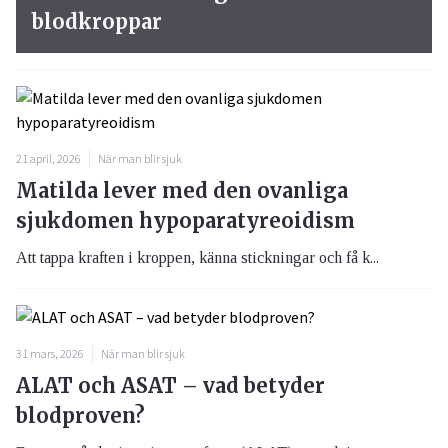
blodkroppar
21 april, 2026
När man blir sjuk
Matilda lever med den ovanliga
sjukdomen hypoparatyreoidism
Att tappa kraften i kroppen, känna stickningar och få k...
31 mars, 2026
När man blir sjuk
ALAT och ASAT – vad betyder
blodproven?