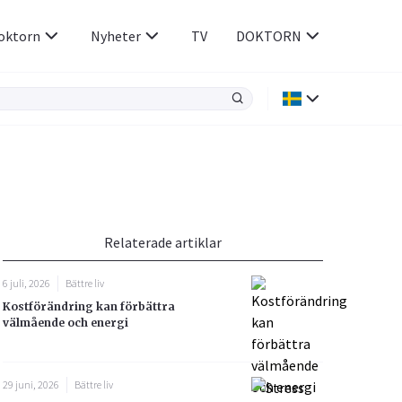
oktorn
Nyheter
TV
DOKTORN
Hjärnan & Nerver
Infektioner &
Vacciner
Hjärta & Kärl
din
e besvara
Hud & Hår
ar
n
Relaterade artiklar
Rökavvänjning
Sex & Samliv
6 juli, 2026
Bättre liv
Rörelseapparaten
Sömn & Stress
Kostförändring kan förbättra
icy.
välmående och energi
29 juni, 2026
Bättre liv