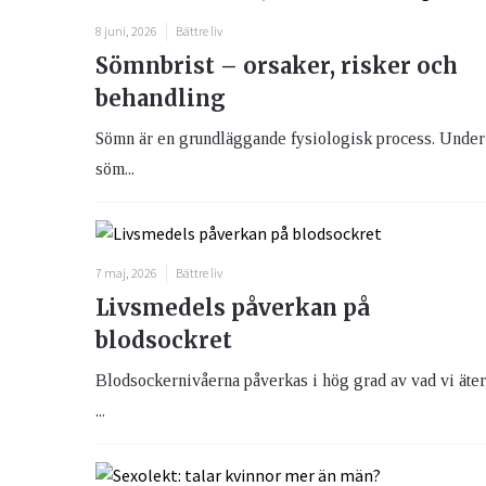
8 juni, 2026
Bättre liv
Sömnbrist – orsaker, risker och
behandling
Sömn är en grundläggande fysiologisk process. Under
söm...
7 maj, 2026
Bättre liv
Livsmedels påverkan på
blodsockret
Blodsockernivåerna påverkas i hög grad av vad vi äter
...