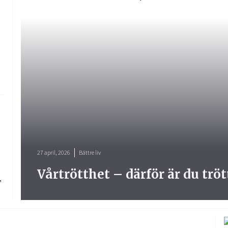
27 april, 2026
Bättre liv
Vårtrötthet – därför är du trö
,