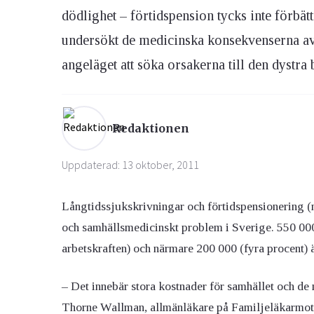
dödlighet – förtidspension tycks inte förb
undersökt de medicinska konsekvenserna av 
Ögon & Öron
Övervikt
angeläget att söka orsakerna till den dystra 
Redaktionen
Uppdaterad: 13 oktober, 2011
Långtidssjukskrivningar och förtidspensionering
(n
och samhällsmedicinskt problem i Sverige. 550 000
arbetskraften) och närmare 200 000 (fyra procent) 
– Det innebär stora kostnader för samhället och de 
Thorne Wallman, allmänläkare på Familjeläkarmott