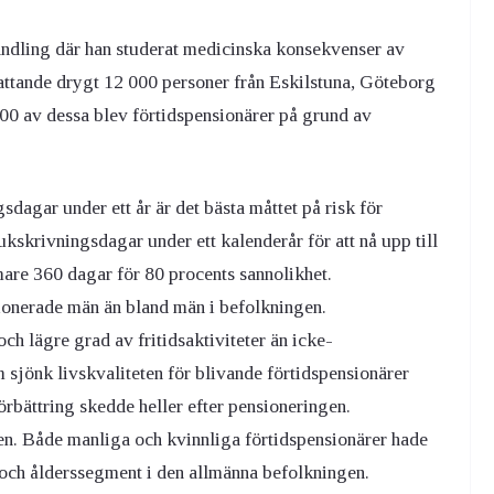
handling där han studerat medicinska konsekvenser av
attande drygt 12 000 personer från Eskilstuna, Göteborg
900 av dessa blev förtidspensionärer på grund av
dagar under ett år är det bästa måttet på risk för
kskrivningsdagar under ett kalenderår för att nå upp till
mare 360 dagar för 80 procents sannolikhet.
ionerade män än bland män i befolkningen.
ch lägre grad av fritidsaktiviteter än icke-
 sjönk livskvaliteten för blivande förtidspensionärer
örbättring skedde heller efter pensioneringen.
n. Både manliga och kvinnliga förtidspensionärer hade
och ålderssegment i den allmänna befolkningen.