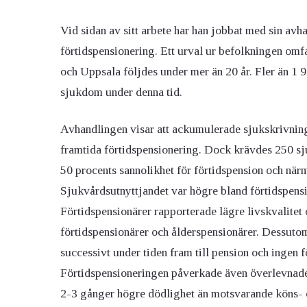
Vid sidan av sitt arbete har han jobbat med sin av
förtidspensionering. Ett urval ur befolkningen omf
och Uppsala följdes under mer än 20 år. Fler än 1 
sjukdom under denna tid.
Avhandlingen visar att ackumulerade sjukskrivnings
framtida förtidspensionering. Dock krävdes 250 sju
50 procents sannolikhet för förtidspension och när
Sjukvårdsutnyttjandet var högre bland förtidspens
Förtidspensionärer rapporterade lägre livskvalitet o
förtidspensionärer och ålderspensionärer. Dessutom
successivt under tiden fram till pension och ingen f
Förtidspensioneringen påverkade även överlevnade
2-3 gånger högre dödlighet än motsvarande köns- 