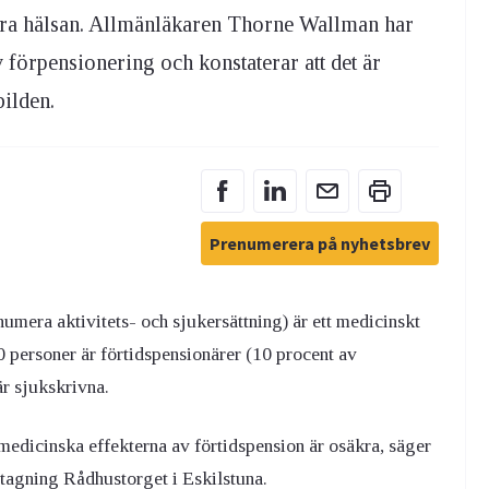
ättra hälsan. Allmänläkaren Thorne Wallman har
förpensionering och konstaterar att det är
bilden.
Prenumerera på nyhetsbrev
umera aktivitets- och sjukersättning) är ett medicinskt
 personer är förtidspensionärer (10 procent av
är sjukskrivna.
medicinska effekterna av förtidspension är osäkra, säger
agning Rådhustorget i Eskilstuna.