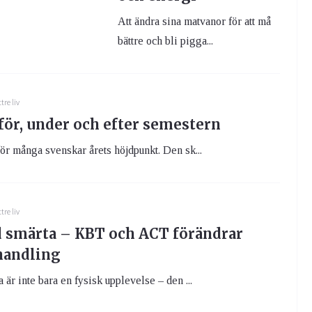
Att ändra sina matvanor för att må
bättre och bli pigga...
tre liv
för, under och efter semestern
ör många svenskar årets höjdpunkt. Den sk...
tre liv
 smärta – KBT och ACT förändrar
handling
 är inte bara en fysisk upplevelse – den ...