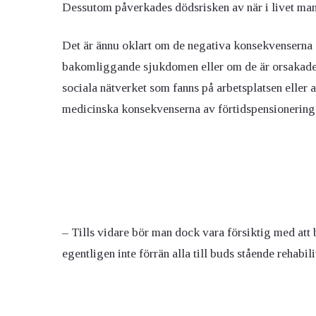
Dessutom påverkades dödsrisken av när i livet man f
Det är ännu oklart om de negativa konsekvenserna a
bakomliggande sjukdomen eller om de är orsakade a
sociala nätverket som fanns på arbetsplatsen eller a
medicinska konsekvenserna av förtidspensionering
– Tills vidare bör man dock vara försiktig med att be
egentligen inte förrän alla till buds stående rehabi