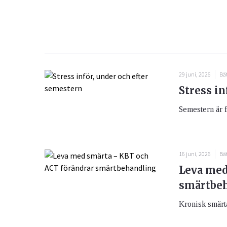
29 juni, 2026
Bät
Stress in
Semestern är f
16 juni, 2026
Bät
Leva med
smärtbe
Kronisk smärta