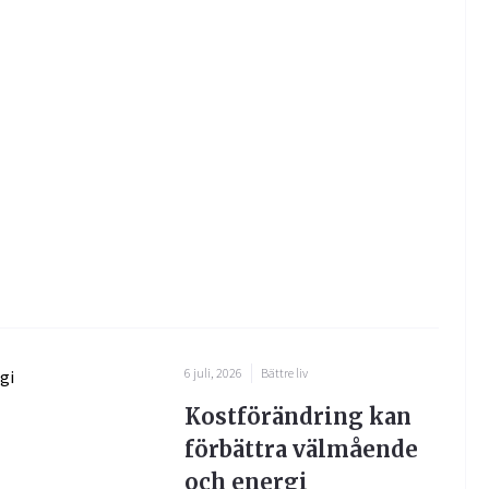
6 juli, 2026
Bättre liv
Kostförändring kan
förbättra välmående
och energi