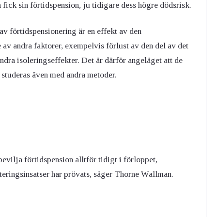
ick sin förtidspension, ju tidigare dess högre dödsrisk.
v förtidspensionering är en effekt av den
v andra faktorer, exempelvis förlust av den del av det
ndra isoleringseffekter. Det är därför angeläget att de
 studeras även med andra metoder.
vilja förtidspension alltför tidigt i förloppet,
literingsinsatser har prövats, säger Thorne Wallman.