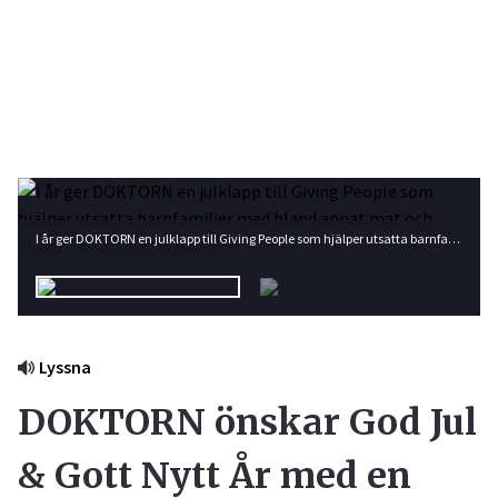
I år ger DOKTORN en julklapp till Giving People som hjälper utsatta barnfamiljer med bland annat mat och kläder. Foto: Shutterstock
Lyssna
DOKTORN önskar God Jul
& Gott Nytt År med en