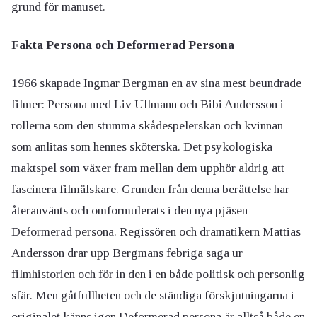
grund för manuset.
Fakta Persona och Deformerad Persona
1966 skapade Ingmar Bergman en av sina mest beundrade
filmer: Persona med Liv Ullmann och Bibi Andersson i
rollerna som den stumma skådespelerskan och kvinnan
som anlitas som hennes sköterska. Det psykologiska
maktspel som växer fram mellan dem upphör aldrig att
fascinera filmälskare. Grunden från denna berättelse har
återanvänts och omformulerats i den nya pjäsen
Deformerad persona. Regissören och dramatikern Mattias
Andersson drar upp Bergmans febriga saga ur
filmhistorien och för in den i en både politisk och personlig
sfär. Men gåtfullheten och de ständiga förskjutningarna i
originalet känns igen.Deformerad persona är alltså både en