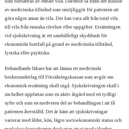
som förbättras av enbart vila. Däremot så finns det massor
av medicinska tillstånd som omöjliggör för patienten att
göra något annat än vila. Det kan vara allt från total vila
till vila från enstaka rörelser eller uppgifter. Ersättningen
vid sjukskrivning är ett samhälleligt skyddsnät för
ekonomiskt bortfall på grund av medicinska tillstånd,
fysiska eller psykiska.
Behandlande läkare har att lämna ett medicinskt
beslutsunderlag till Försäkringskassan som avgör om
ekonomisk ersättning skall utgå. Sjukskrivningen skall i
sin helhet uppfattas som en aktiv åtgärd med ett tydligt
syfte och som en medveten del av behandlingen i att få
patienten återställd. Det är känt att sjukskrivningar
varierar med ålder, kön, lägre socioekonomiskt status och
med vissa bostadsorter dock utan att vi med säkerhet