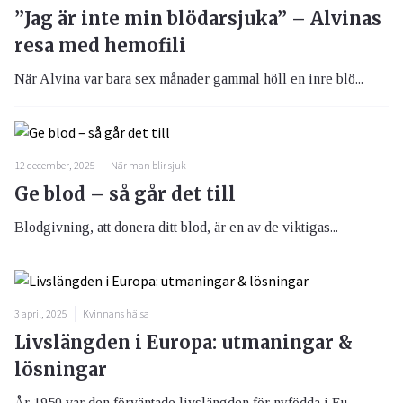
”Jag är inte min blödarsjuka” – Alvinas
resa med hemofili
När Alvina var bara sex månader gammal höll en inre blö...
12 december, 2025
När man blir sjuk
Ge blod – så går det till
Blodgivning, att donera ditt blod, är en av de viktigas...
3 april, 2025
Kvinnans hälsa
Livslängden i Europa: utmaningar &
lösningar
År 1950 var den förväntade livslängden för nyfödda i Eu...