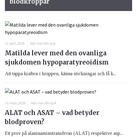
blodkroppar
21 april, 2026
När man blir sjuk
Matilda lever med den ovanliga
sjukdomen hypoparatyreoidism
Att tappa kraften i kroppen, känna stickningar och få k...
31 mars, 2026
När man blir sjuk
ALAT och ASAT – vad betyder
blodproven?
Ett prov på alaninaminotransferas (ALAT) respektive asp...