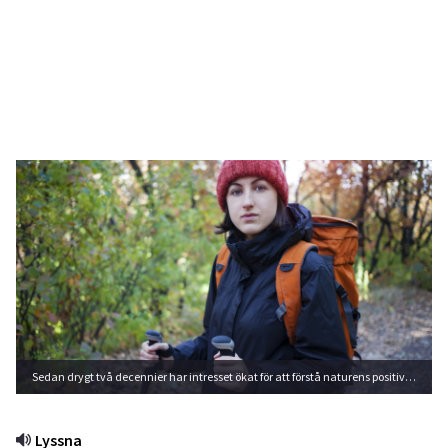
Sedan drygt två decennier har intresset ökat för att förstå naturens positiva effekter i olika former för hälsan. Foto: Shutterstock
Lyssna