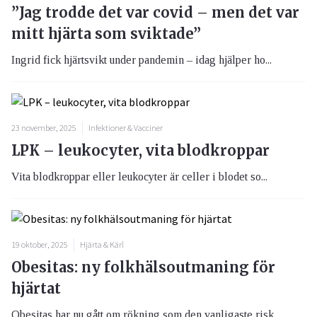
”Jag trodde det var covid – men det var
mitt hjärta som sviktade”
Ingrid fick hjärtsvikt under pandemin – idag hjälper ho...
23 november, 2025
Infektioner & Vacciner
LPK – leukocyter, vita blodkroppar
Vita blodkroppar eller leukocyter är celler i blodet so...
19 oktober, 2025
Hjärta & Kärl
Obesitas: ny folkhälsoutmaning för
hjärtat
Obesitas har nu gått om rökning som den vanligaste risk...