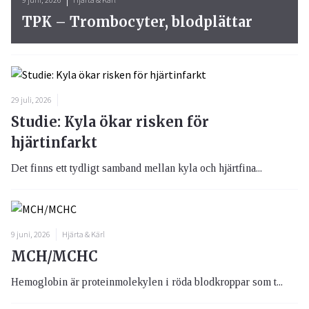
TPK – Trombocyter, blodplättar
29 juli, 2026
Studie: Kyla ökar risken för
hjärtinfarkt
Det finns ett tydligt samband mellan kyla och hjärtfina...
9 juni, 2026
Hjärta & Kärl
MCH/MCHC
Hemoglobin är proteinmolekylen i röda blodkroppar som t...