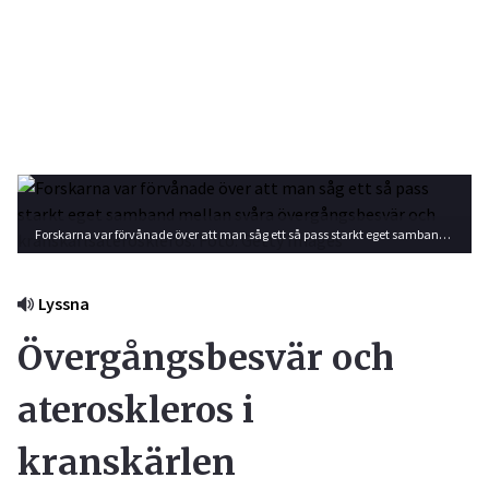
Forskarna var förvånade över att man såg ett så pass starkt eget samband mellan svåra övergångsbesvär och kranskärlsateroskleros. Foto: Getty Images
Lyssna
Övergångsbesvär och
ateroskleros i
kranskärlen