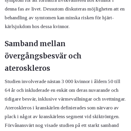
symptom för att förbättra livskvaliteten hos kvinnor i
denna fas av livet. Dessutom diskuteras möjligheten att en
behandling av symtomen kan minska risken för hjärt-
kärlsjukdom hos dessa kvinnor.
Samband mellan
övergångsbesvär och
ateroskleros
Studien involverade nästan 3 000 kvinnor i åldern 50 till
64 år och inkluderade en enkät om deras nuvarande och
tidigare besvär, inklusive värmevallningar och svettningar.
Ateroskleros i kranskärlen definierades som närvaro av
plack i något av kranskärlens segment vid skiktröntgen.
Förvånansvärt nog visade studien på ett starkt samband