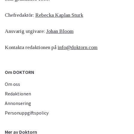
Chefredaktör:
Rebecka Kaplan Sturk
Ansvarig utgivare:
Johan Bloom
Kontakta redaktionen på
info@doktorn.com
Om DOKTORN
Om oss
Redaktionen
Annonsering
Personuppgiftspolicy
Mer av Doktorn