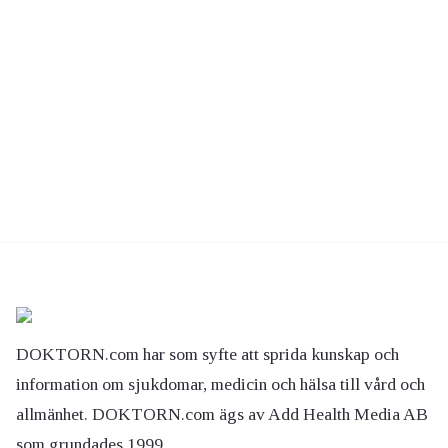
DOKTORN.com har som syfte att sprida kunskap och
information om sjukdomar, medicin och hälsa till vård och
allmänhet. DOKTORN.com ägs av Add Health Media AB
som grundades 1999.