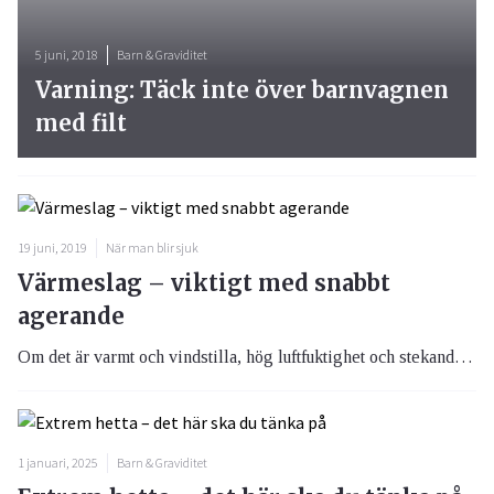
5 juni, 2018
Barn & Graviditet
Varning: Täck inte över barnvagnen
med filt
19 juni, 2019
När man blir sjuk
Värmeslag – viktigt med snabbt
agerande
Om det är varmt och vindstilla, hög luftfuktighet och stekande sol kan du råka ut för värmeslag. Då är det viktigt att agera snabbt.
1 januari, 2025
Barn & Graviditet