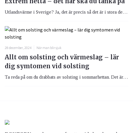
Extrem hetta – det här ska du tänka på
Utlandsvärme i Sverige? Ja, det är precis så det är i stora delar av landet nu med över 30 grader i gassande sol på dagtid och tropiska nätter. Med denna extrema värme finns det en hel del att tänka på.
28 december, 2024
När man blir sjuk
Allt om solsting och värmeslag – lär
dig symtomen vid solsting
Ta reda på om du drabbats av solsting i sommarhettan. Det är viktigt, om du har drabbats, att snabbt kunna ta hand kroppen. Lär dig mer om symtom och se om du tillhör en eventuell riskgrupp.