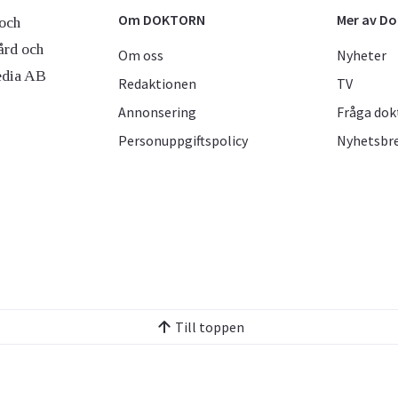
Om DOKTORN
Mer av D
och
ård och
Om oss
Nyheter
edia AB
Redaktionen
TV
Annonsering
Fråga dok
Personuppgiftspolicy
Nyhetsbr
Till toppen