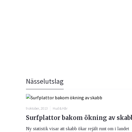
Bättre liv
Prenum
Fråga 
Kvinnans hälsa
Luftvägarna & Allergi
Glöm inte 
Här kan du
skräppost
alla frågo
Email
experterna
Nässelutslag
besvarade
Jag h
behan
Ögon & Öron
9 oktober, 2013
Hud & Hår
Surfplattor bakom ökning av skab
Övervikt
Ny statistik visar att skabb ökar rejält runt om i landet