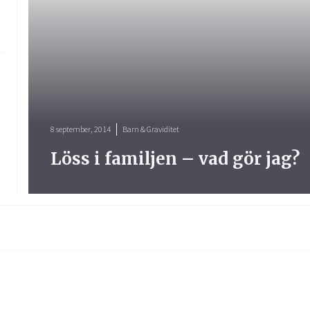
8 september, 2014
Barn & Graviditet
Löss i familjen – vad gör jag?