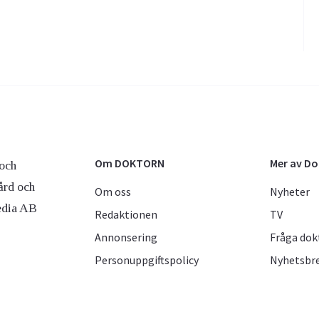
Om DOKTORN
Mer av D
och
ård och
Om oss
Nyheter
edia AB
Redaktionen
TV
Annonsering
Fråga dok
Personuppgiftspolicy
Nyhetsbr