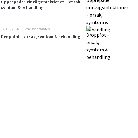
Upprepade urinvägsinfektioner – orsak,
symtom & behandling
27 juli, 2026
Rörelseapparaten
Droppfot – orsak, symtom & behandling