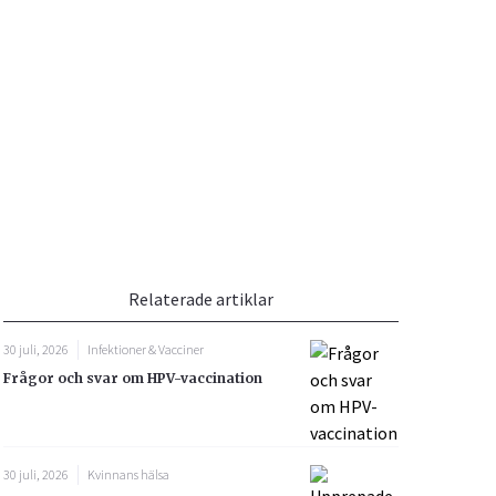
Vacciner
Hjärta & Kärl
Hud & Hår
Rökavvänjning
Sex & Samliv
din
e besvara
Rörelseapparaten
Sömn & Stress
ar
n
Relaterade artiklar
30 juli, 2026
Infektioner & Vacciner
Frågor och svar om HPV-vaccination
icy.
30 juli, 2026
Kvinnans hälsa