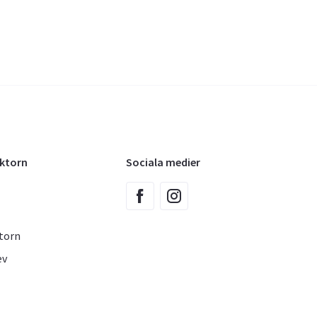
oktorn
Sociala medier
torn
ev