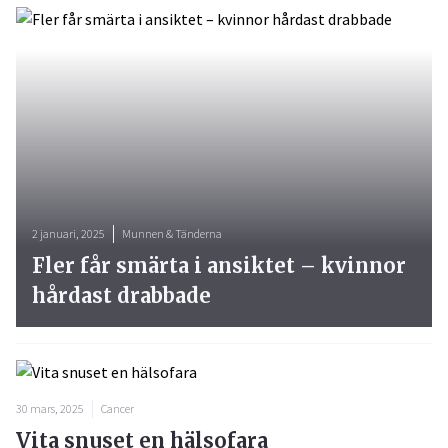
2 januari, 2025
Munnen & Tänderna
Fler får smärta i ansiktet – kvinnor
hårdast drabbade
30 mars, 2025
Cancer
Vita snuset en hälsofara