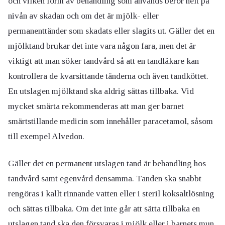
och vilken form av behandling som används beror helt på
nivån av skadan och om det är mjölk- eller
permanenttänder som skadats eller slagits ut. Gäller det en
mjölktand brukar det inte vara någon fara, men det är
viktigt att man söker tandvård så att en tandläkare kan
kontrollera de kvarsittande tänderna och även tandköttet.
En utslagen mjölktand ska aldrig sättas tillbaka. Vid
mycket smärta rekommenderas att man ger barnet
smärtstillande medicin som innehåller paracetamol, såsom
till exempel Alvedon.
Gäller det en permanent utslagen tand är behandling hos
tandvård samt egenvård densamma. Tanden ska snabbt
rengöras i kallt rinnande vatten eller i steril koksaltlösning
och sättas tillbaka. Om det inte går att sätta tillbaka en
utslagen tand ska den försvaras i mjölk eller i barnets mun,