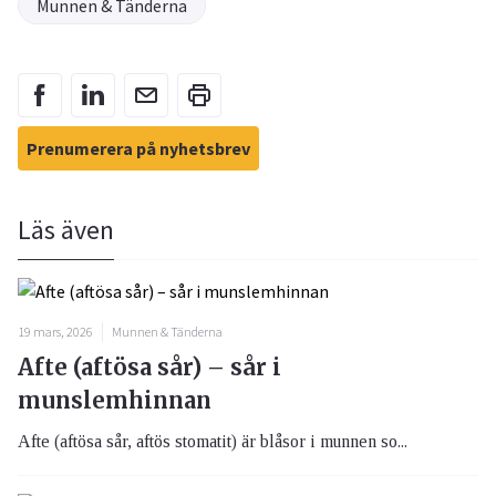
Munnen & Tänderna
Prenumerera på nyhetsbrev
Läs även
19 mars, 2026
Munnen & Tänderna
Afte (aftösa sår) – sår i
munslemhinnan
Afte (aftösa sår, aftös stomatit) är blåsor i munnen so...