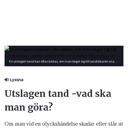
En utslagen tand kan ofta räddas, om man beger sig till tandläkaren snabbt och ser till att tanden inte torkar ut. Foto: Shutterstock
Lyssna
Utslagen tand -vad ska
man göra?
Om man vid en olyckshändelse skadar eller slår ut