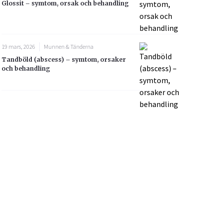
Glossit – symtom, orsak och behandling
19 mars, 2026
Munnen & Tänderna
Tandböld (abscess) – symtom, orsaker
och behandling