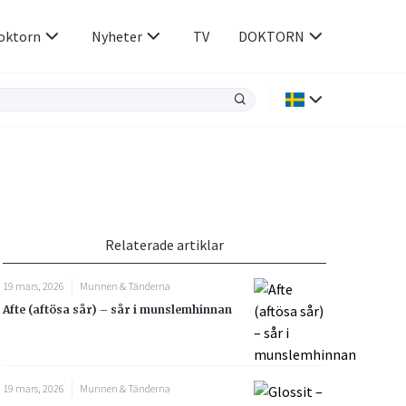
oktorn
Nyheter
TV
DOKTORN
Hjärnan & Nerver
Infektioner &
Vacciner
Hjärta & Kärl
din
e besvara
Hud & Hår
ar
n
Relaterade artiklar
Rökavvänjning
Sex & Samliv
19 mars, 2026
Munnen & Tänderna
Rörelseapparaten
Sömn & Stress
Afte (aftösa sår) – sår i munslemhinnan
icy.
19 mars, 2026
Munnen & Tänderna