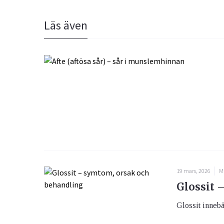
Läs även
19 mars, 2026
M
Glossit 
Glossit innebä