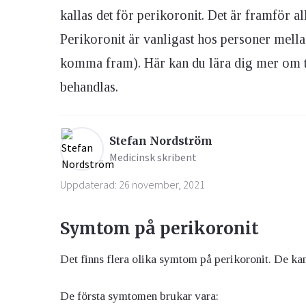
kallas det för perikoronit. Det är framför 
Perikoronit är vanligast hos personer mell
Ögon & Öron
Övervikt
komma fram). Här kan du lära dig mer om ti
behandlas.
Stefan Nordström
Medicinsk skribent
Uppdaterad: 26 november, 2021
Symtom på perikoronit
Det finns flera olika symtom på perikoronit. De ka
De första symtomen brukar vara: