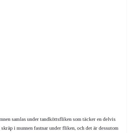
 ämnen samlas under tandköttsfliken som täcker en delvis
t skräp i munnen fastnar under fliken, och det är dessutom