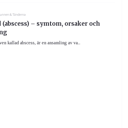
unnen & Tänderna
 (abscess) – symtom, orsaker och
ing
ven kallad abscess, är en ansamling av va...