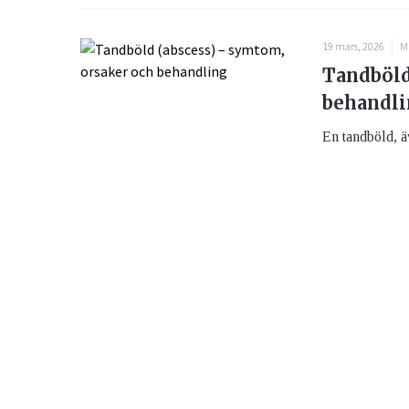
19 mars, 2026
M
Tandböld
behandl
En tandböld, ä