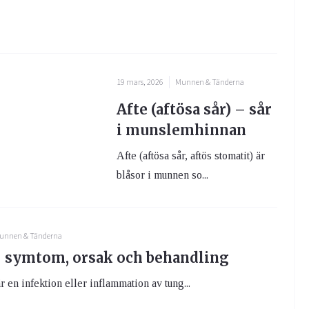
19 mars, 2026
Munnen & Tänderna
Afte (aftösa sår) – sår
i munslemhinnan
Afte (aftösa sår, aftös stomatit) är
blåsor i munnen so...
unnen & Tänderna
– symtom, orsak och behandling
r en infektion eller inflammation av tung...