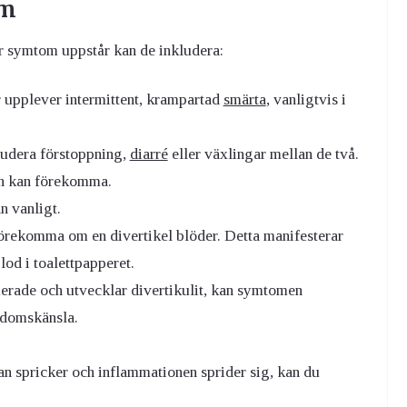
om
 symtom uppstår kan de inkludera:
upplever intermittent, krampartad
smärta
, vanligtvis i
udera förstoppning,
diarré
eller växlingar mellan de två.
en kan förekomma.
n vanligt.
örekomma om en divertikel blöder. Detta manifesterar
lod i toalettpapperet.
erade och utvecklar divertikulit, kan symtomen
kdomskänsla.
kan spricker och inflammationen sprider sig, kan du