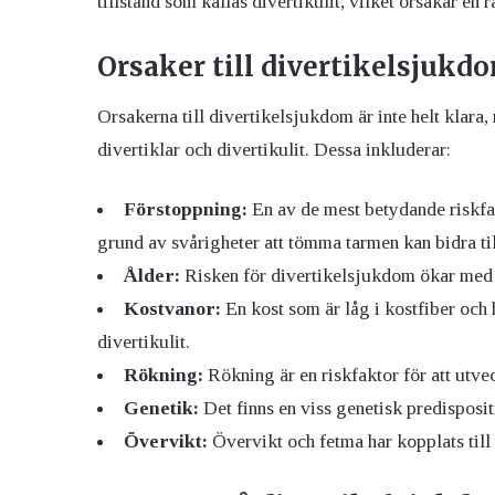
tillstånd som kallas divertikulit, vilket orsakar e
Orsaker till divertikelsjukd
Orsakerna till divertikelsjukdom är inte helt klara,
divertiklar och divertikulit. Dessa inkluderar:
Förstoppning:
En av de mest betydande riskfa
grund av svårigheter att tömma tarmen kan bidra till
Ålder:
Risken för divertikelsjukdom ökar med å
Kostvanor:
En kost som är låg i kostfiber och 
divertikulit.
Rökning:
Rökning är en riskfaktor för att utve
Genetik:
Det finns en viss genetisk predispositi
Övervikt:
Övervikt och fetma har kopplats till