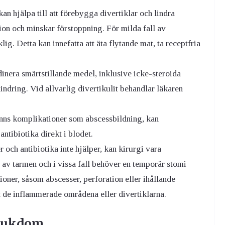
n hjälpa till att förebygga divertiklar och lindra
on och minskar förstoppning. För milda fall av
g. Detta kan innefatta att äta flytande mat, ta receptfria
nera smärtstillande medel, inklusive icke-steroida
dring. Vid allvarlig divertikulit behandlar läkaren
finns komplikationer som abscessbildning, kan
ntibiotika direkt i blodet.
r och antibiotika inte hjälper, kan kirurgi vara
av tarmen och i vissa fall behöver en temporär stomi
ner, såsom abscesser, perforation eller ihållande
t de inflammerade områdena eller divertiklarna.
sjukdom