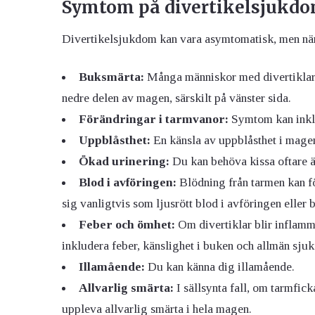
Symtom på divertikelsjukd
Divertikelsjukdom kan vara asymtomatisk, men när
Buksmärta:
Många människor med divertiklar 
nedre delen av magen, särskilt på vänster sida.
Förändringar i tarmvanor:
Symtom kan inkl
Uppblåsthet:
En känsla av uppblåsthet i mag
Ökad urinering:
Du kan behöva kissa oftare ä
Blod i avföringen:
Blödning från tarmen kan f
sig vanligtvis som ljusrött blod i avföringen eller b
Feber och ömhet:
Om divertiklar blir inflamm
inkludera feber, känslighet i buken och allmän sju
Illamående:
Du kan känna dig illamående.
Allvarlig smärta:
I sällsynta fall, om tarmfic
uppleva allvarlig smärta i hela magen.