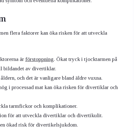
n rad symtom och eventuella komplikationer.
om
 men flera faktorer kan öka risken för att utveckla
ktorerna är
förstoppning
. Ökat tryck i tjocktarmen på
 bildandet av divertiklar.
ldern, och det är vanligare bland äldre vuxna.
hög i processad mat kan öka risken för divertiklar och
ckla tarmfickor och komplikationer.
on för att utveckla divertiklar och divertikulit.
 en ökad risk för divertikelsjukdom.