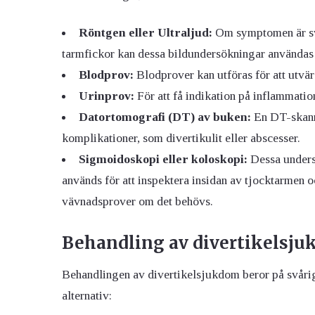
Röntgen eller Ultraljud:
Om symptomen är svå
tarmfickor kan dessa bildundersökningar användas fö
Blodprov:
Blodprover kan utföras för att utvär
Urinprov:
För att få indikation på inflammatio
Datortomografi (DT) av buken:
En DT-skanni
komplikationer, som divertikulit eller abscesser.
Sigmoidoskopi eller koloskopi:
Dessa undersö
används för att inspektera insidan av tjocktarmen oc
vävnadsprover om det behövs.
Behandling av divertikelsj
Behandlingen av divertikelsjukdom beror på svårig
alternativ: