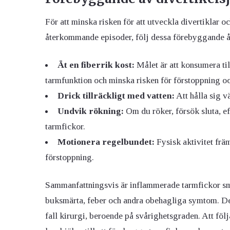
För att minska risken för att utveckla divertiklar o
återkommande episoder, följ dessa förebyggande å
Ät en fiberrik kost:
Målet är att konsumera til
tarmfunktion och minska risken för förstoppning o
Drick tillräckligt med vatten:
Att hålla sig v
Undvik rökning:
Om du röker, försök sluta, e
tarmfickor.
Motionera regelbundet:
Fysisk aktivitet främ
förstoppning.
Sammanfattningsvis är inflammerade tarmfickor sm
buksmärta, feber och andra obehagliga symtom. De 
fall kirurgi, beroende på svårighetsgraden. Att föl