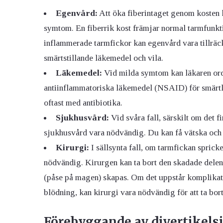
Egenvård:
Att öka fiberintaget genom kosten ka
symtom. En fiberrik kost främjar normal tarmfunkti
inflammerade tarmfickor kan egenvård vara tillräckli
smärtstillande läkemedel och vila.
Läkemedel:
Vid milda symtom kan läkaren ordi
antiinflammatoriska läkemedel (NSAID) för smärtlin
oftast med antibiotika.
Sjukhusvård:
Vid svåra fall, särskilt om det 
sjukhusvård vara nödvändig. Du kan få vätska och a
Kirurgi:
I sällsynta fall, om tarmfickan spricke
nödvändig. Kirurgen kan ta bort den skadade delen 
(påse på magen) skapas. Om det uppstår komplikatio
blödning, kan kirurgi vara nödvändig för att ta bor
Förebyggande av divertikel