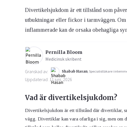
Divertikelsjukdom är ett tillstånd som påv
Ögon & Öron
utbuktningar eller fickor i tarmväggen. Om d
Övervikt
inflammerade kan de orsaka obehagliga sy
Pernilla Bloom
Medicinsk skribent
Granskad av:
Shabab Hasan
, Specialistläkare i internm
Uppdaterad: 11 juni, 2026
Vad är divertikelsjukdom?
Divertikelsjukdom är ett tillstånd där divertiklar, 
vägg. Divertiklar kan vara ofarliga i sig, men om de