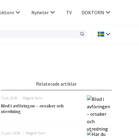
oktorn
Nyheter
TV
DOKTORN
Hjärnan & Nerver
Infektioner &
Vacciner
Hjärta & Kärl
din
e besvara
Hud & Hår
ar
n
Relaterade artiklar
Rökavvänjning
Sex & Samliv
7 juli, 2026
Mage & Tarm
Rörelseapparaten
Sömn & Stress
Blod i avföringen – orsaker och
icy.
utredning
11 juni, 2026
Mage & Tarm