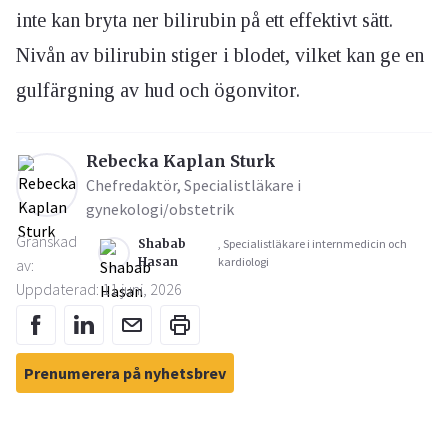
inte kan bryta ner bilirubin på ett effektivt sätt.
Nivån av bilirubin stiger i blodet, vilket kan ge en
gulfärgning av hud och ögonvitor.
Rebecka Kaplan Sturk
Chefredaktör, Specialistläkare i
gynekologi/obstetrik
Granskad
Shabab
, Specialistläkare i internmedicin och
Hasan
kardiologi
av:
Uppdaterad: 11 juni, 2026
Prenumerera på nyhetsbrev