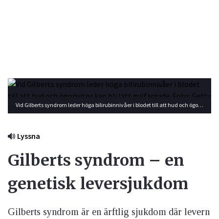
Vid Gilberts syndrom leder höga bilirubinnivåer i blodet till att hud och ögonvitor kan bli lätt gulfärgade. Foto: Getty Images
Lyssna
Gilberts syndrom – en
genetisk leversjukdom
Gilberts syndrom är en ärftlig sjukdom där levern