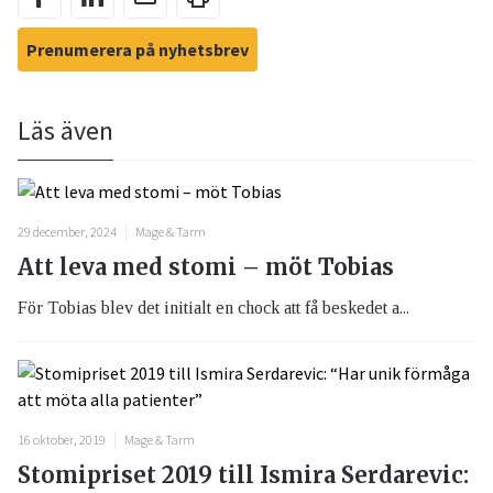
Prenumerera på nyhetsbrev
Läs även
29 december, 2024
Mage & Tarm
Att leva med stomi – möt Tobias
För Tobias blev det initialt en chock att få beskedet a...
16 oktober, 2019
Mage & Tarm
Stomipriset 2019 till Ismira Serdarevic: