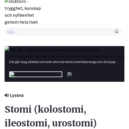
Det går idag alldeles utmärkt att med ett bra stomibandage och de hjälpmedel som finns tillgängliga leva ett liv med god livskvalitet. Foto: Shutterstock
Lyssna
Stomi (kolostomi,
ileostomi, urostomi)