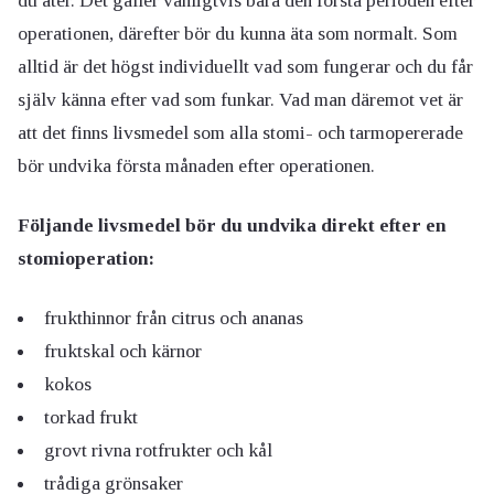
du äter. Det gäller vanligtvis bara den första perioden efter
operationen, därefter bör du kunna äta som normalt. Som
alltid är det högst individuellt vad som fungerar och du får
själv känna efter vad som funkar. Vad man däremot vet är
att det finns livsmedel som alla stomi- och tarmopererade
bör undvika första månaden efter operationen.
Följande livsmedel bör du undvika direkt efter en
stomioperation:
frukthinnor från citrus och ananas
fruktskal och kärnor
kokos
torkad frukt
grovt rivna rotfrukter och kål
trådiga grönsaker