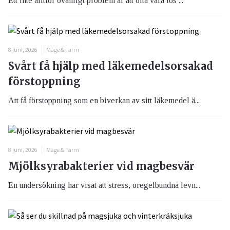
Ett inte alltför ovanligt problem är att ofta vara lös ...
8 juni, 2026
Mage & Tarm
Svårt få hjälp med läkemedelsorsakad
förstoppning
Att få förstoppning som en biverkan av sitt läkemedel ä...
8 juni, 2026
Mage & Tarm
Mjölksyrabakterier vid magbesvär
En undersökning har visat att stress, oregelbundna levn...