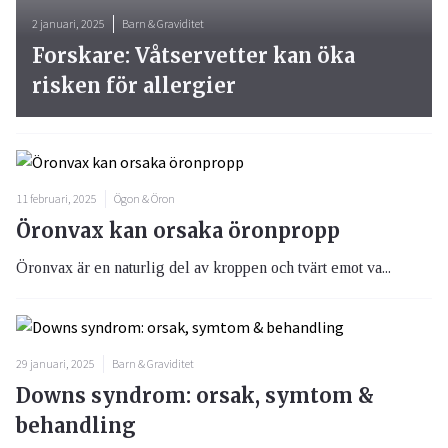
2 januari, 2025
Barn & Graviditet
Forskare: Våtservetter kan öka
risken för allergier
11 februari, 2025
Ögon & Öron
Öronvax kan orsaka öronpropp
Öronvax är en naturlig del av kroppen och tvärt emot va...
29 januari, 2025
Barn & Graviditet
Downs syndrom: orsak, symtom &
behandling