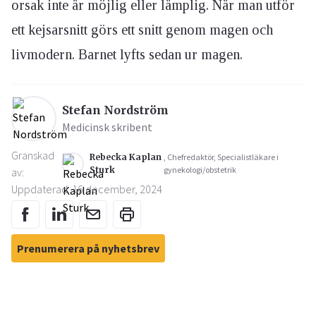
orsak inte är möjlig eller lämplig. När man utför
ett kejsarsnitt görs ett snitt genom magen och
livmodern. Barnet lyfts sedan ur magen.
Stefan Nordström
Medicinsk skribent
Granskad
Rebecka Kaplan
, Chefredaktör, Specialistläkare i
Sturk
gynekologi/obstetrik
av:
Uppdaterad: 16 december, 2024
Prenumerera på nyhetsbrev