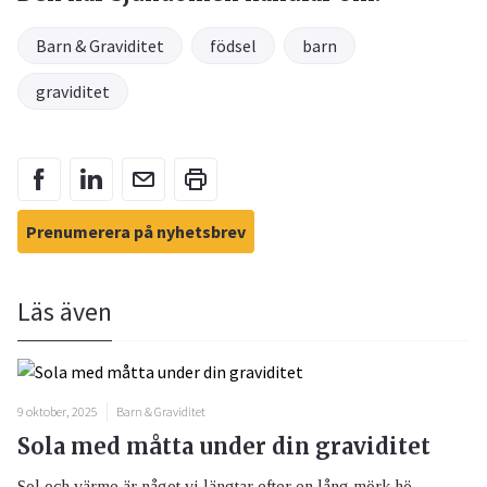
Barn & Graviditet
födsel
barn
graviditet
Prenumerera på nyhetsbrev
Läs även
9 oktober, 2025
Barn & Graviditet
Sola med måtta under din graviditet
Sol och värme är något vi längtar efter en lång mörk hö...