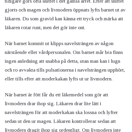
tidigare görs ofta snittet i det gamla ärret. Efter att snittet
gjorts och magen och livmodern öppnats lyfts barnet ut av
läkaren. Du som gravid kan känna ett tryck och märka att
läkaren rotar runt, men det gör inte ont.
När barnet kommit ut klipps navelsträngen av någon
närstående eller vårdpersonalen. Om barnet mår bra finns
ingen anledning att snabba på detta, utan man kan i lugn
och ro avvakta tills pulsationerna i navelsträngen upphört,
eller tills efter att moderkakan lyfts ut ur livmodern.
När barnet är fött får du ett läkemedel som gör att
livmodern drar ihop sig. Läkaren drar lite lätt i
navelsträngen för att moderkakan ska lossna och lyfter
sedan ut den ur magen. Läkaren kontrollerar sedan att
livmodern dragit ihop sig ordentligt. Om livmodern inte