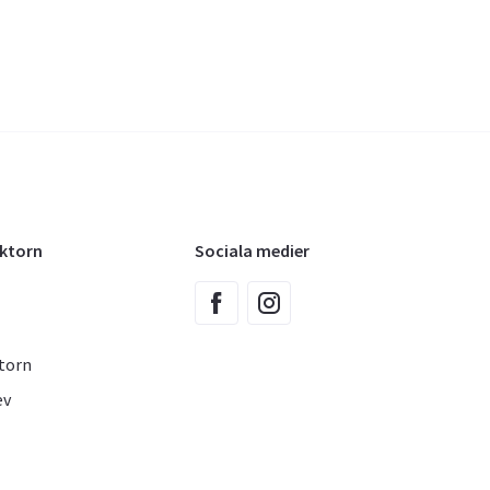
oktorn
Sociala medier
torn
ev