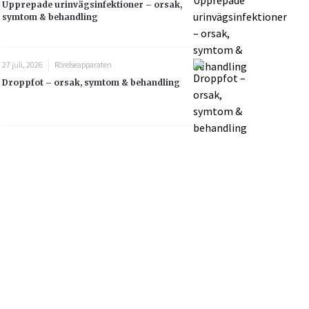
Upprepade urinvägsinfektioner – orsak,
symtom & behandling
27 juli, 2026
Rörelseapparaten
Droppfot – orsak, symtom & behandling