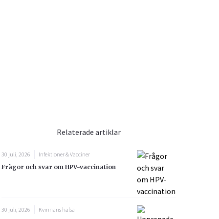
Vacciner
Hjärta & Kärl
Hud & Hår
Rökavvänjning
Sex & Samliv
din
e besvara
Rörelseapparaten
Sömn & Stress
ar
n
Relaterade artiklar
30 juli, 2026
Infektioner & Vacciner
Frågor och svar om HPV-vaccination
icy.
30 juli, 2026
Kvinnans hälsa