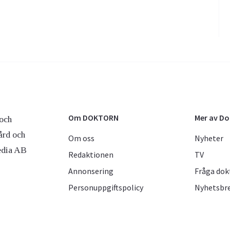
Om DOKTORN
Mer av D
och
ård och
Om oss
Nyheter
edia AB
Redaktionen
TV
Annonsering
Fråga dok
Personuppgiftspolicy
Nyhetsbr