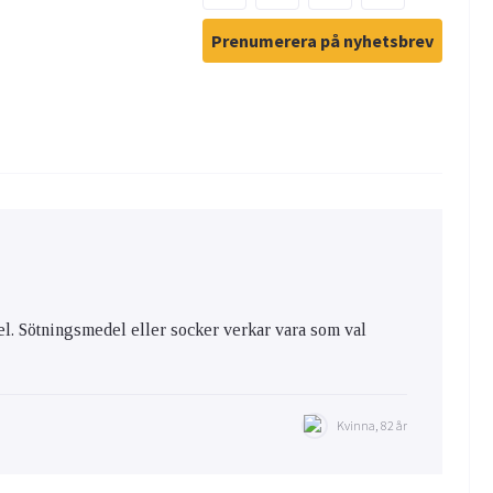
Prenumerera på nyhetsbrev
el. Sötningsmedel eller socker verkar vara som val
Kvinna, 82 år