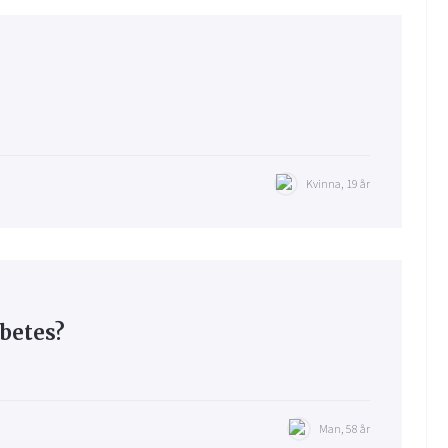
Kvinna, 19 år
betes?
Man, 58 år