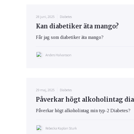
28 juni, 2025
Diabetes
Kan diabetiker äta mango?
Får jag som diabetiker äta mango?
Anders Halvarsson
29 maj, 2025
Diabetes
Påverkar högt alkoholintag dia
Påverkar högt alkoholintag min typ-2 Diabetes?
Rebecka Kaplan Sturk