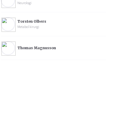
Neurologi
Torsten Olbers
Metabol kirurgi
Thomas Magnusson