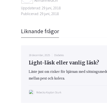
Allmänmedicin
Uppdaterad: 29 juni, 2018
Publicerad: 29 juni, 2018
Liknande frågor
18 december, 2025
Diabetes
Light-läsk eller vanlig läsk?
Läste just om risker för hjärnan med sötningsmed
mellan pest och kolera.
Rebecka Kaplan Sturk