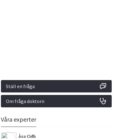
Vacciner
Hjärta & Kärl
Hud & Hår
Rökavvänjning
Sex & Samliv
din
e besvara
Rörelseapparaten
Sömn & Stress
ar
n
Ställ en fråga
Om fråga doktorn
icy.
Våra experter
Åsa Cidh