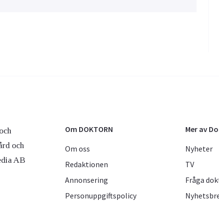
Om DOKTORN
Mer av D
och
ård och
Om oss
Nyheter
edia AB
Redaktionen
TV
Annonsering
Fråga dok
Personuppgiftspolicy
Nyhetsbr