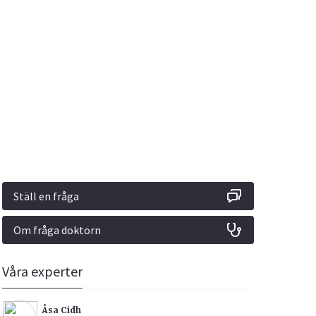
Vacciner
Hjärta & Kärl
Hud & Hår
Rökavvänjning
Sex & Samliv
din
e besvara
Rörelseapparaten
Sömn & Stress
ar
n
Ställ en fråga
Om fråga doktorn
icy.
Våra experter
Åsa Cidh