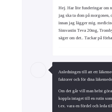
Hej. Har lite funderingar om n
jag ska ta dom på morgonen, de
innan jag lägger mig. medicin
Simvastin Teva 20mg, Trombyl 
säger om det.. Tackar på fö
Anledningen till att ett läkem
faktorer och för dina läkemedel
Om det går vill man helst göra 
koppla intaget till en rutin s
t.ex. vara en fördel och leda ti