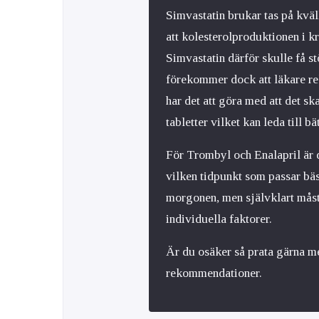
Simvastatin brukar tas på kvä
att kolesterolproduktionen i k
Simvastatin därför skulle få s
förekommer dock att läkare r
har det att göra med att det sk
tabletter vilket kan leda till bä
För Trombyl och Enalapril är d
vilken tidpunkt som passar bäs
morgonen, men självklart måste
individuella faktorer.
Är du osäker så prata gärna m
rekommendationer.