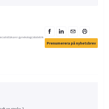
ecialistläkare i gynekologi/obstetrik
Prenumerera på nyhetsbrev
haft en stroke ?