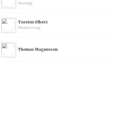
Neurologi
Torsten Olbers
Metabol kirurgi
Thomas Magnusson