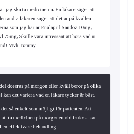
är jag ska ta medicinerna. En läkare säger att
n andra läkaren säger att det är på kvällen
erna som jag har är Enalapril Sandoz 10mg,
75mg, Skulle vara intressant att höra vad ni
rhand! Mvh Tommy
edel doseras på morgon eller kväll beror på olika
 kan det variera vad en läkare tycker är bäst.
det så enkelt som möjligt för patienten. Att
om att ta medicinen på morgonen vid frukost kan
ll en effektivare behandling.