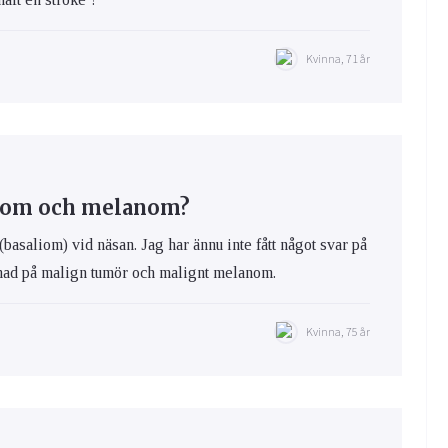
Kvinna, 71 år
liom och melanom?
(basaliom) vid näsan. Jag har ännu inte fått något svar på
llnad på malign tumör och malignt melanom.
Kvinna, 75 år