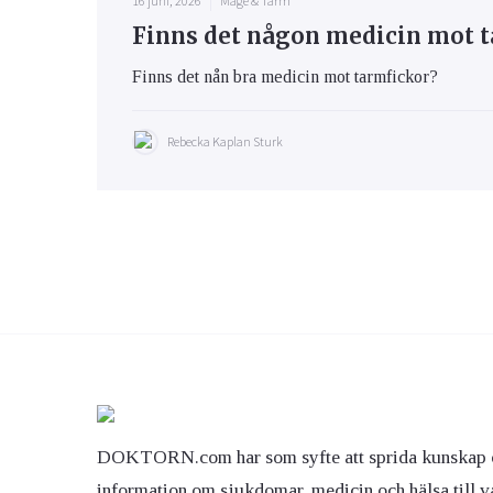
16 juni, 2026
Mage & Tarm
Finns det någon medicin mot t
Finns det nån bra medicin mot tarmfickor?
Rebecka Kaplan Sturk
DOKTORN.com har som syfte att sprida kunskap 
information om sjukdomar, medicin och hälsa till v