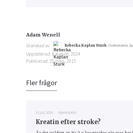
Adam Wenell
Granskad av:
Rebecka Kaplan Sturk
, Chefredaktör, Sp
Uppdaterad: 8 augusti, 2024
Publicerad: 25 mars, 2015
Fler frågor
21 juli, 2026
Hjärta & Kärl
Kreatin efter stroke?
Är det riskfritt att äta 3 g kreatin/dag när man har 