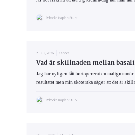
Rebecka Kaplan Sturk
21 juli, 2026
Cancer
Vad är skillnaden mellan basa
Jag har nyligen fått bortopererat en malign tumör 
resultatet men min sköterska säger att det är ski
Rebecka Kaplan Sturk