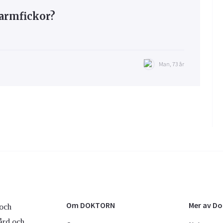
armfickor?
Man, 73 år
Om DOKTORN
Mer av D
och
ård och