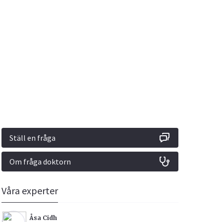
Vacciner
Hjärta & Kärl
Hud & Hår
Rökavvänjning
Sex & Samliv
din
e besvara
Rörelseapparaten
Sömn & Stress
ar
n
Ställ en fråga
Om fråga doktorn
icy.
Våra experter
Åsa Cidh