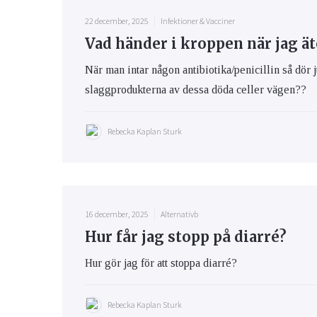
22 december, 2025
Infektioner & Vacciner
Vad händer i kroppen när jag ät
När man intar någon antibiotika/penicillin så dör j
slaggprodukterna av dessa döda celler vägen??
Rebecka Kaplan Sturk
16 december, 2025
Alternativb
Hur får jag stopp på diarré?
Hur gör jag för att stoppa diarré?
Rebecka Kaplan Sturk