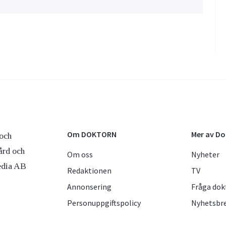
Om DOKTORN
Mer av D
och
ård och
Om oss
Nyheter
edia AB
Redaktionen
TV
Annonsering
Fråga dok
Personuppgiftspolicy
Nyhetsbr