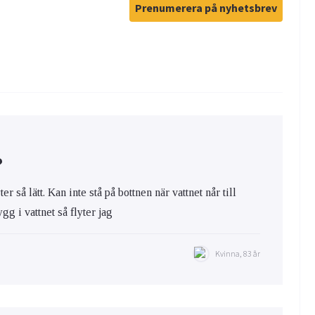
Prenumerera på nyhetsbrev
?
r så lätt. Kan inte stå på bottnen när vattnet når till
gg i vattnet så flyter jag
Kvinna, 83 år