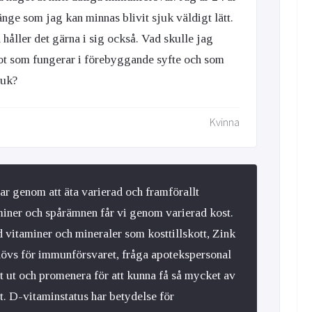
ge som jag kan minnas blivit sjuk väldigt lätt.
 håller det gärna i sig också. Vad skulle jag
ot som fungerar i förebyggande syfte och som
juk?
Kvinna
r genom att äta varierad och framförallt
iner och spårämnen får vi genom varierad kost.
vitaminer och mineraler som kosttillskott, Zink
hövs för immunförsvaret, fråga apotekspersonal
t ut och promenera för att kunna få så mycket av
t. D-vitaminstatus har betydelse för