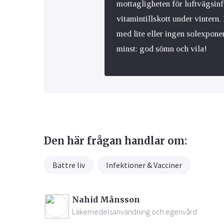
mottagligheten för luftvägsinf
vitamintillskott under vinter
med lite eller ingen solexpone
minst: god sömn och vila!
Den här frågan handlar om:
Bättre liv
Infektioner & Vacciner
Nahid Månsson
Läkemedelsanvändning och egenvård