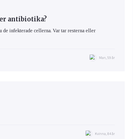
er antibiotika?
u de infekterade cellerna. Var tar resterna eller
Man, 59 år
Kvinna, 84 år