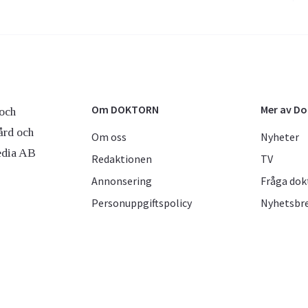
Om DOKTORN
Mer av D
och
ård och
Om oss
Nyheter
edia AB
Redaktionen
TV
Annonsering
Fråga dok
Personuppgiftspolicy
Nyhetsbr