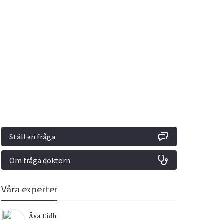
Vacciner
Hjärta & Kärl
Hud & Hår
Rökavvänjning
Sex & Samliv
din
e besvara
Rörelseapparaten
Sömn & Stress
ar
n
Ställ en fråga
Om fråga doktorn
icy.
Våra experter
Åsa Cidh