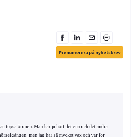
Prenumerera på nyhetsbrev
att topsa öronen. Man har ju hört det ena och det andra
i hörselgången, men jag har så mycket vax och var för