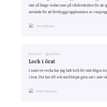
inte så länge sedan inne på vårdcentralen för att 
använda för att förebygga uppkomsten av vaxprop
Jenny Petersson
8 juli, 2021
Ögon & Öron
Lock i örat
I snart en vecka har jag haft lock för mitt högra ör
i örat. Det har till och med börjat göra ont i mitt 
Anders Halvarsson