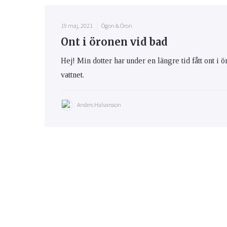
19 maj, 2021
Ögon & Öron
Ont i öronen vid bad
Hej! Min dotter har under en längre tid fått ont i 
vattnet.
Anders Halvarsson