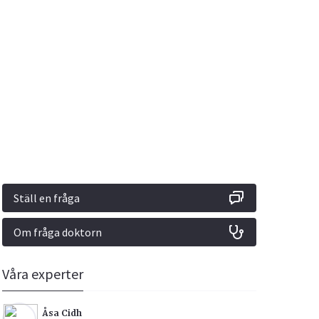
Vacciner
Hjärta & Kärl
Hud & Hår
Rökavvänjning
Sex & Samliv
din
e besvara
Rörelseapparaten
Sömn & Stress
ar
n
Ställ en fråga
Om fråga doktorn
icy.
Våra experter
Åsa Cidh