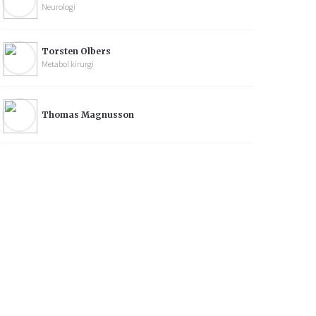
Neurologi
Torsten Olbers
Metabol kirurgi
Thomas Magnusson