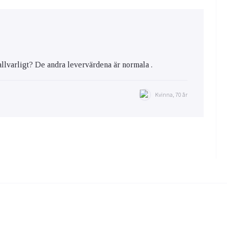
allvarligt? De andra levervärdena är normala .
Kvinna, 70 år