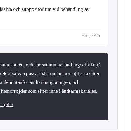
alsalva och suppositorium vid behandling av
Man, 78 år
samma ämnen, och har samma behandlingseffekt på
 rektalsalvan passar bäst om hemorrojderna sitter
nna dem utanför ändtarmsöppningen, och
d hemorrojder som sitter inne i ändtarmskanalen.
rojder