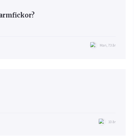
armfickor?
Man, 73 år
10 år