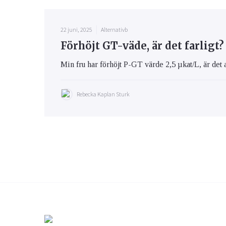
22 juni, 2025
Alternativb
Förhöjt GT-väde, är det farligt?
Min fru har förhöjt P-GT värde 2,5 µkat/L, är det 
Rebecka Kaplan Sturk