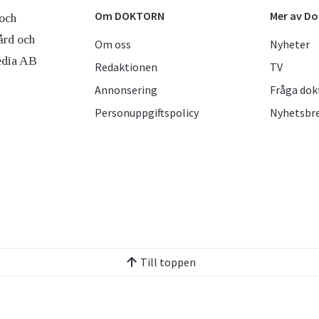
Om DOKTORN
Mer av D
och
ård och
Om oss
Nyheter
edia AB
Redaktionen
TV
Annonsering
Fråga dok
Personuppgiftspolicy
Nyhetsbr
Till toppen