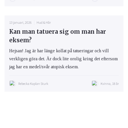
13 januari, 2026
Hud & Hår
Kan man tatuera sig om man har
eksem?
Hejsan! Jag är har länge kollat på tatueringar och vill
verkligen göra det. Är dock lite orolig kring det eftersom
jag har en medel/svår atopisk eksem.
Rebecka Kaplan Sturk
Kvinna, 18 år