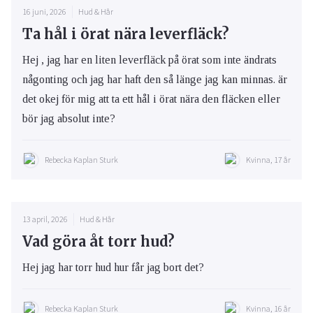
16 juni, 2026
Hud & Hår
Ta hål i örat nära leverfläck?
Hej , jag har en liten leverfläck på örat som inte ändrats
någonting och jag har haft den så länge jag kan minnas. är
det okej för mig att ta ett hål i örat nära den fläcken eller
bör jag absolut inte?
Rebecka Kaplan Sturk
Kvinna, 17 år
13 april, 2026
Hud & Hår
Vad göra åt torr hud?
Hej jag har torr hud hur får jag bort det?
Rebecka Kaplan Sturk
Kvinna, 16 år