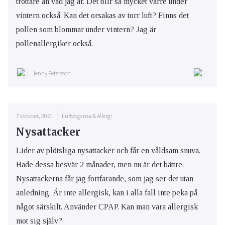
tröttare än vad jag är. Det blir så mycket värre under
vintern också. Kan det orsakas av torr luft? Finns det
pollen som blommar under vintern? Jag är
pollenallergiker också.
Jenny Petersson
7 oktober, 2021
Luftvägarna & Allergi
Nysattacker
Lider av plötsliga nysattacker och får en våldsam snuva.
Hade dessa besvär 2 månader, men nu är det bättre.
Nysattackerna får jag fortfarande, som jag ser det utan
anledning. Är inte allergisk, kan i alla fall inte peka på
något särskilt. Använder CPAP. Kan man vara allergisk
mot sig själv?