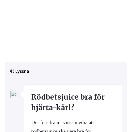
Lyssna
Rödbetsjuice bra för
hjärta-kärl?
Det förs fram i vissa media att
rödbetsjuice ska vara bra för