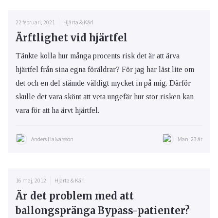
22 februari, 2021
Hjärta & Kärl
Ärftlighet vid hjärtfel
Tänkte kolla hur många procents risk det är att ärva
hjärtfel från sina egna föräldrar? För jag har läst lite om
det och en del stämde väldigt mycket in på mig. Därför
skulle det vara skönt att veta ungefär hur stor risken kan
vara för att ha ärvt hjärtfel.
Anders Halvarsson
Man, 23 år
16 maj, 2012
Hjärta & Kärl
Är det problem med att
ballongspränga Bypass-patienter?