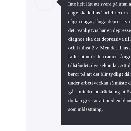
Inte helt lätt att svara på uta
engelska kallas “brief recurre
några dagar, långa depressiva
det. Vanligtvis har en depressi
diagnos ska det depressiva till
och i minst 2 v. Men det finns 
faller utanför den ramen. Ånges
tillståndet, dvs sekundär. Att 
beror på att det blir tydligt 
under arbetsveckan så måste d
går i mindre utsträckning ut ö
du kan göra är att med en bla
som målsättning.