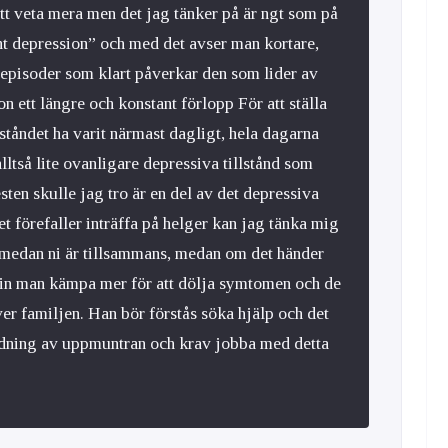
n att veta mera men det jag tänker på är ngt som på
nt depression” och med det avser man kortare,
 episoder som klart påverkar den som lider av
on ett längre och konstant förlopp För att ställa
ståndet ha varit närmast dagligt, hela dagarna
alltså lite ovanligare depressiva tillstånd som
ten skulle jag tro är en del av det depressiva
det förefaller inträffa på helger kan jag tänka mig
då medan ni är tillsammans, medan om det händer
in man kämpa mer för att dölja symtomen och de
ver familjen. Han bör förstås söka hjälp och det
ndning av uppmuntran och krav jobba med detta