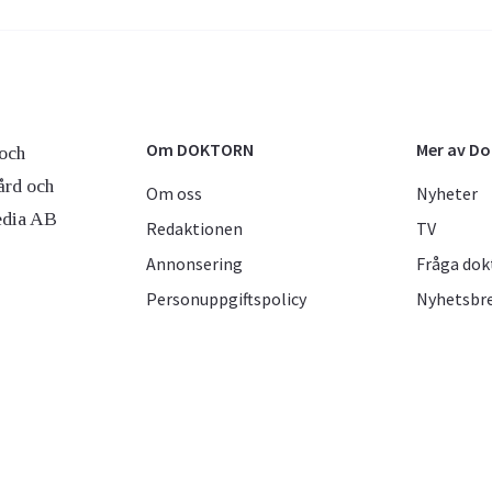
Om DOKTORN
Mer av D
och
ård och
Om oss
Nyheter
edia AB
Redaktionen
TV
Annonsering
Fråga dok
Personuppgiftspolicy
Nyhetsbr