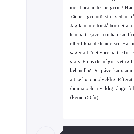
men bara under helgerna! Han h
känner igen mönstret sedan mån
Ögon & Öron
Jag kan inte förstå hur detta 
Övervikt
han bättre,även om han kan få r
eller liknande händelser. Han 
säger att “det vore bättre för 
själv. Finns det någon vettig f
behandla? Det påverkar stämni
att se honom olycklig. Efteråt
dimma och är väldigt ångerfull
(kvinna 50år)