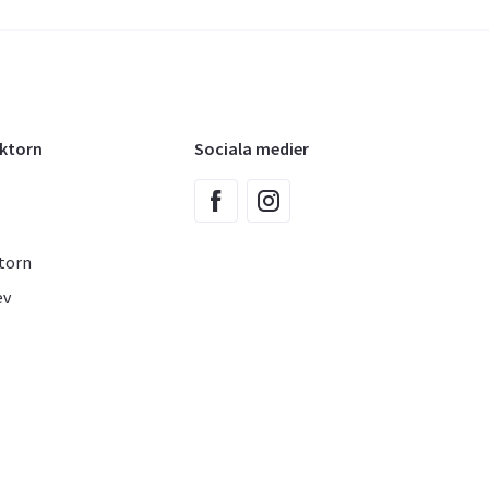
oktorn
Sociala medier
torn
ev