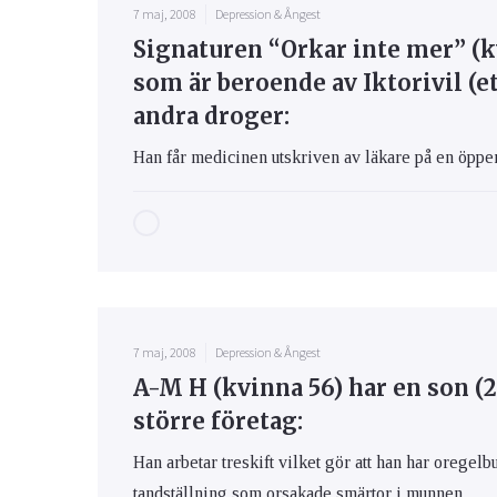
7 maj, 2008
Depression & Ångest
Signaturen “Orkar inte mer” (k
som är beroende av Iktorivil (
andra droger:
Han får medicinen utskriven av läkare på en öppen
7 maj, 2008
Depression & Ångest
A-M H (kvinna 56) har en son (2
större företag:
Han arbetar treskift vilket gör att han har oregel
tandställning som orsakade smärtor i munnen.