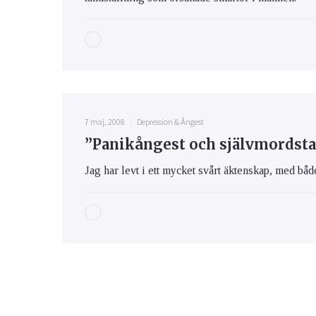
7 maj, 2008
Depression & Ångest
”Panikångest och självmordstan
Jag har levt i ett mycket svårt äktenskap, med bå