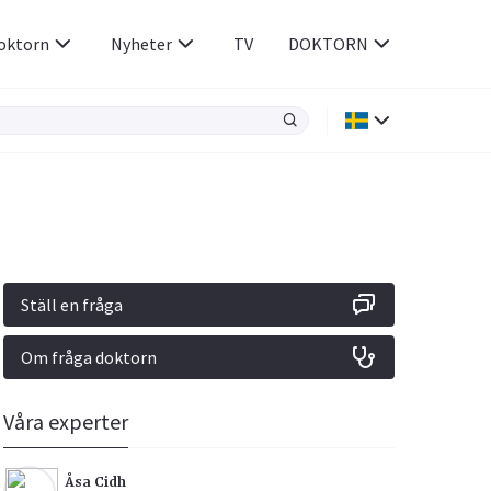
oktorn
Nyheter
TV
DOKTORN
Hjärnan & Nerver
Infektioner &
Vacciner
Hjärta & Kärl
din
e besvara
Hud & Hår
ar
n
Ställ en fråga
Rökavvänjning
Sex & Samliv
Om fråga doktorn
Rörelseapparaten
Sömn & Stress
icy.
Våra experter
Åsa Cidh