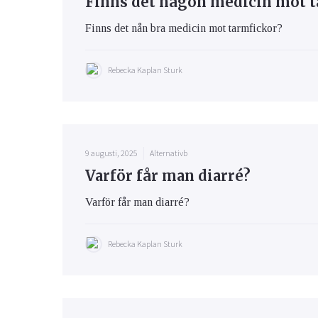
Finns det någon medicin mot t
Finns det nån bra medicin mot tarmfickor?
Rebecka Kaplan Sturk
9 augusti, 2025
Alternativb
Varför får man diarré?
Varför får man diarré?
Rebecka Kaplan Sturk