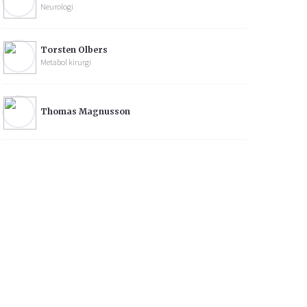
Neurologi
Torsten Olbers
Metabol kirurgi
Thomas Magnusson