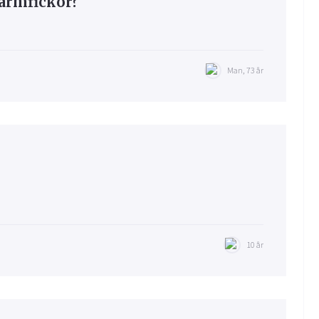
armfickor?
Man, 73 år
10 år