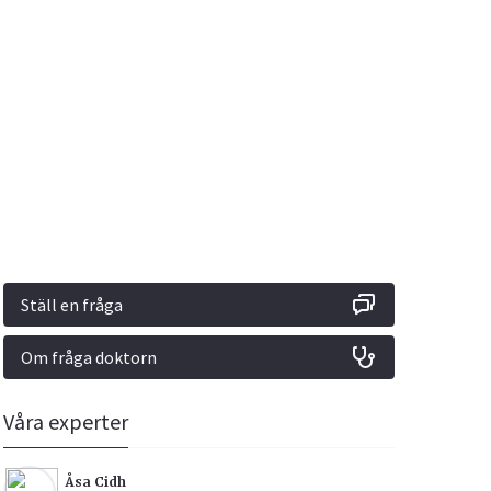
Vacciner
Hjärta & Kärl
Hud & Hår
Rökavvänjning
Sex & Samliv
din
e besvara
Rörelseapparaten
Sömn & Stress
ar
n
Ställ en fråga
Om fråga doktorn
icy.
Våra experter
Åsa Cidh