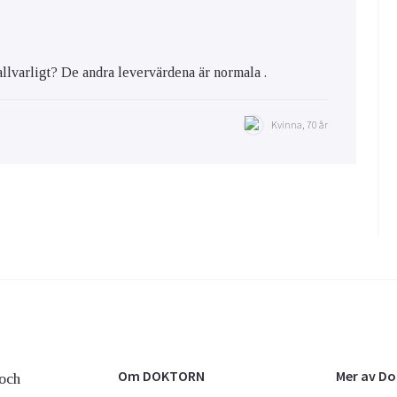
allvarligt? De andra levervärdena är normala .
Kvinna, 70 år
Om DOKTORN
Mer av D
och