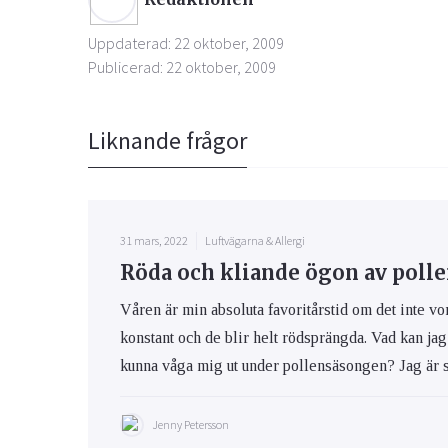
Uppdaterad: 22 oktober, 2009
Publicerad: 22 oktober, 2009
Liknande frågor
31 mars, 2022
Luftvägarna & Allergi
Röda och kliande ögon av poll
Våren är min absoluta favoritårstid om det inte vo
konstant och de blir helt rödsprängda. Vad kan jag 
kunna våga mig ut under pollensäsongen? Jag är så t
Jenny Petersson