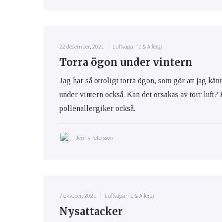
22 december, 2021
Luftvägarna & Allergi
Torra ögon under vintern
Jag har så otroligt torra ögon, som gör att jag kän
under vintern också. Kan det orsakas av torr luft
pollenallergiker också.
Jenny Petersson
7 oktober, 2021
Luftvägarna & Allergi
Nysattacker