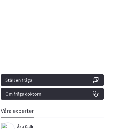
Vacciner
Hjärta & Kärl
Hud & Hår
Rökavvänjning
Sex & Samliv
din
e besvara
Rörelseapparaten
Sömn & Stress
ar
n
Ställ en fråga
Om fråga doktorn
icy.
Våra experter
Åsa Cidh