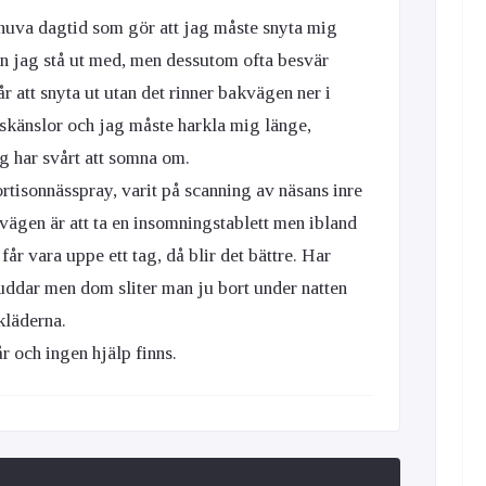
nuva dagtid som gör att jag måste snyta mig
an jag stå ut med, men dessutom ofta besvär
r att snyta ut utan det rinner bakvägen ner i
skänslor och jag måste harkla mig länge,
g har svårt att somna om.
kortisonnässpray, varit på scanning av näsans inre
 utvägen är att ta en insomningstablett men ibland
 får vara uppe ett tag, då blir det bättre. Har
uddar men dom sliter man ju bort under natten
kläderna.
 och ingen hjälp finns.