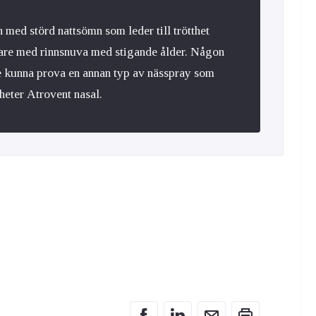
n med störd nattsömn som leder till trötthet
igare med rinnsnuva med stigande ålder. Någon
le kunna prova en annan typ av nässpray som
 heter
Atrovent nasal
.