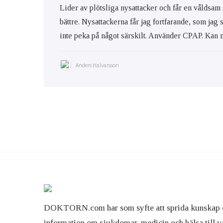
Lider av plötsliga nysattacker och får en våldsam
bättre. Nysattackerna får jag fortfarande, som jag s
inte peka på något särskilt. Använder CPAP. Kan m
Anders Halvarsson
DOKTORN.com har som syfte att sprida kunskap 
information om sjukdomar, medicin och hälsa till v