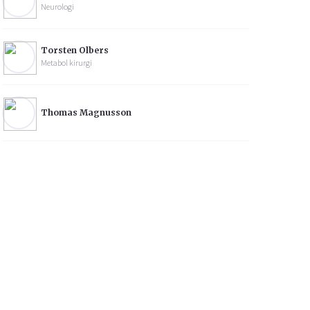
Neurologi
Torsten Olbers
Metabol kirurgi
Thomas Magnusson