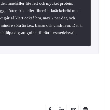
den innehåller lite fett och mycket protein.
g, nötter, frön eller fiberrikt knäckebröd med
kt går så klart också bra, max 2 per dag och
 mindre söta än t.ex. banan och vindruvor. Det är
an hjälpa dig att guida till rätt livsmedelsval.