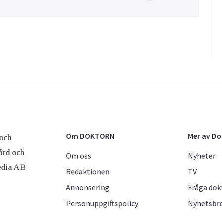
Om DOKTORN
Mer av D
och
ård och
Om oss
Nyheter
edia AB
Redaktionen
TV
Annonsering
Fråga dok
Personuppgiftspolicy
Nyhetsbr