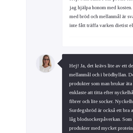
jag hjälpa honom med kosten. H
med bröd och mellanmål är svår
inte fått träffa varken dietist
Hej! Ja, det krävs lite av ett d
mellanmål och i brödhyllan. De
produkter som man brukar äta t
enklaste att titta efter nyckel
fibrer och lite socker. Nyckelh
Surdegsbröd är också ett bra al
låg blodsockerpåverkan. Som me
produkter med mycket protein. 