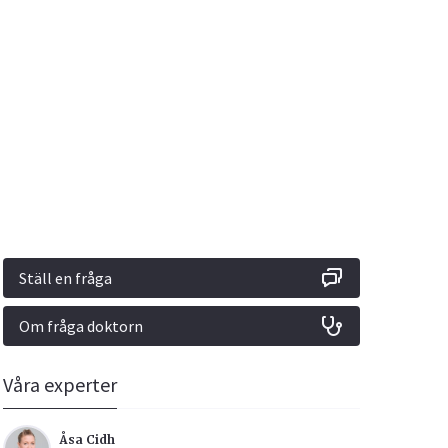
Vacciner
Hjärta & Kärl
Hud & Hår
Rökavvänjning
Sex & Samliv
din
e besvara
Rörelseapparaten
Sömn & Stress
ar
n
Ställ en fråga
Om fråga doktorn
icy.
Våra experter
Åsa Cidh