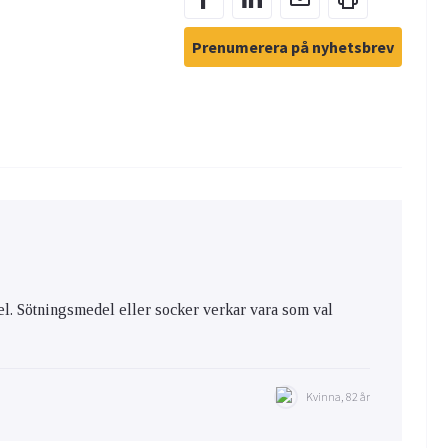
Prenumerera på nyhetsbrev
el. Sötningsmedel eller socker verkar vara som val
Kvinna, 82 år