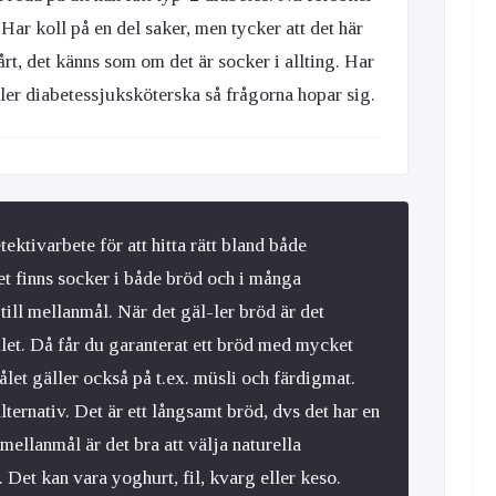
ar koll på en del saker, men tycker att det här
t, det känns som om det är socker i allting. Har
 eller diabetessjuksköterska så frågorna hopar sig.
etektivarbete för att hitta rätt bland både
t finns socker i både bröd och i många
ill mellanmål. När det gäl-ler bröd är det
hålet. Då får du garanterat ett bröd med mycket
ålet gäller också på t.ex. müsli och färdigmat.
ternativ. Det är ett långsamt bröd, dvs det har en
llanmål är det bra att välja naturella
Det kan vara yoghurt, fil, kvarg eller keso.