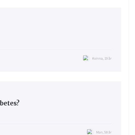
Kvinna, 19 år
betes?
Man, 58 år