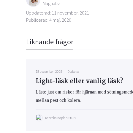
Maghälsa
Uppdaterad: 11 november, 2021
Publicerad: 4 maj, 2020
Liknande frågor
18 december, 2025
Diabetes
Light-läsk eller vanlig läsk?
Läste just om risker för hjärnan med sötningsmed
mellan pest och kolera.
Rebecka Kaplan Sturk