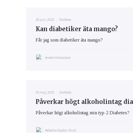
28 juni, 2025
Diabetes
Kan diabetiker äta mango?
Får jag som diabetiker äta mango?
Anders Halvarsson
29 maj, 2025
Diabetes
Påverkar högt alkoholintag dia
Påverkar högt alkoholintag min typ-2 Diabetes?
Rebecka Kaplan Sturk