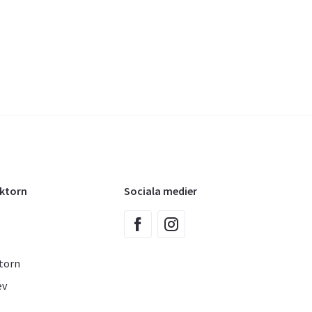
oktorn
Sociala medier
torn
ev