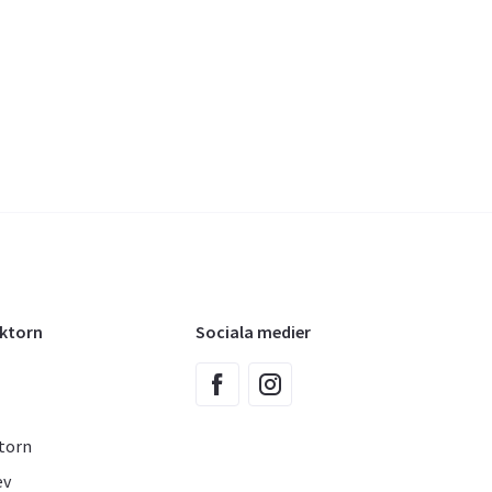
oktorn
Sociala medier
torn
ev