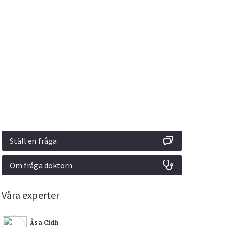
Vacciner
Hjärta & Kärl
Hud & Hår
Rökavvänjning
Sex & Samliv
din
e besvara
Rörelseapparaten
Sömn & Stress
ar
n
Ställ en fråga
Om fråga doktorn
icy.
Våra experter
Åsa Cidh