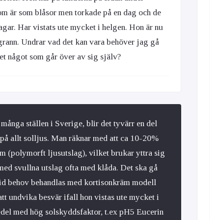
som är som blåsor men torkade på en dag och de
gar. Har vistats ute mycket i helgen. Hon är nu
 grann. Undrar vad det kan vara behöver jag gå
det något som går över av sig själv?
många ställen i Sverige, blir det tyvärr en del
å allt solljus. Man räknar med att ca 10-20%
m (polymorft ljusutslag), vilket brukar yttra sig
med svullna utslag ofta med klåda. Det ska gå
vid behov behandlas med kortisonkräm modell
tt undvika besvär ifall hon vistas ute mycket i
edel med hög solskyddsfaktor, t.ex pH5 Eucerin