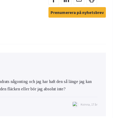
Prenumerera på nyhetsbrev
ändrats någonting och jag har haft den så länge jag kan
a den fläcken eller bör jag absolut inte?
Kvinna, 17 år