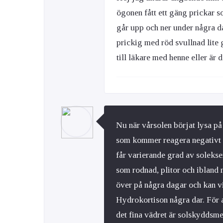
ögonen fått ett gäng prickar 
går upp och ner under några da
prickig med röd svullnad lite
till läkare med henne eller är 
Nu när vårsolen börjat lysa på 
som kommer reagera negativt p
får varierande grad av solekse
som rodnad, plitor och ibland 
över på några dagar och kan 
Hydrokortison några dar. För a
det fina vädret är solskyddsm