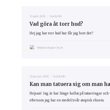
13 april, 2026
Hud & Hår
Vad göra åt torr hud?
Hej jag har torr hud hur får jag bort det?
Rebecka Kaplan Sturk
13 januari, 2026
Hud & Hår
Kan man tatuera sig om man h
Hejsan! Jag är har länge kollat på tatueringar och 
eftersom jag har en medel/svår atopisk eksem.