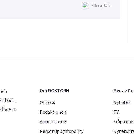
Kvinna, 18 år
Om DOKTORN
Mer av D
och
ård och
Om oss
Nyheter
edia AB
Redaktionen
TV
Annonsering
Fråga dok
Personuppgiftspolicy
Nyhetsbr