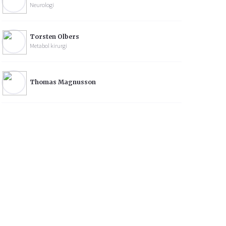
Neurologi
Torsten Olbers
Metabol kirurgi
Thomas Magnusson