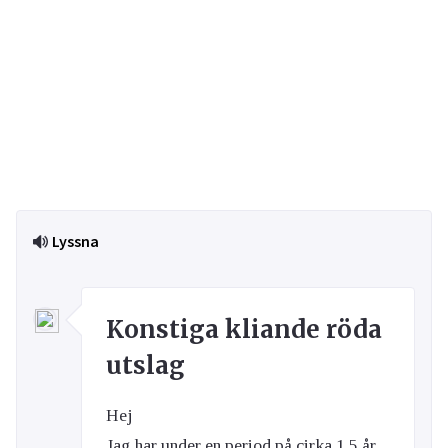
Lyssna
Konstiga kliande röda
utslag
Hej
Jag har under en period på cirka 1,5 år