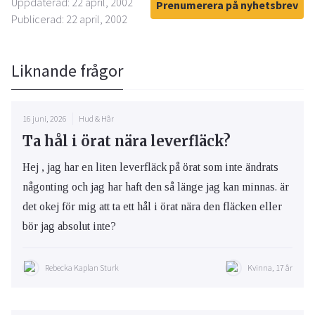
Uppdaterad: 22 april, 2002
Prenumerera på nyhetsbrev
Publicerad: 22 april, 2002
Liknande frågor
16 juni, 2026
Hud & Hår
Ta hål i örat nära leverfläck?
Hej , jag har en liten leverfläck på örat som inte ändrats
någonting och jag har haft den så länge jag kan minnas. är
det okej för mig att ta ett hål i örat nära den fläcken eller
bör jag absolut inte?
Rebecka Kaplan Sturk
Kvinna, 17 år