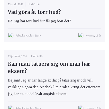
13 april, 2026
Hud & Hår
Vad göra åt torr hud?
Hej jag har torr hud hur får jag bort det?
Rebecka Kaplan Sturk
Kvinna, 16 år
13 januari, 2026
Hud & Hår
Kan man tatuera sig om man har
eksem?
Hejsan! Jag är har länge kollat på tatueringar och vill
verkligen göra det. Är dock lite orolig kring det eftersom
jag har en medel/svår atopisk eksem.
Rebecka Kaplan Sturk
Kvinna, 18 år