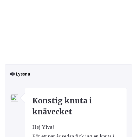
Lyssna
Konstig knuta i
knävecket
Hej Ylva!
För ett par år sedan fick jag en knuta i