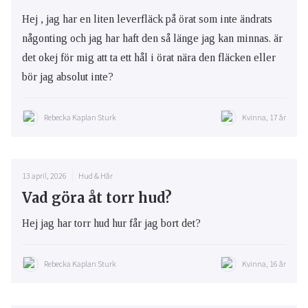
Hej , jag har en liten leverfläck på örat som inte ändrats
någonting och jag har haft den så länge jag kan minnas. är
det okej för mig att ta ett hål i örat nära den fläcken eller
bör jag absolut inte?
Rebecka Kaplan Sturk
Kvinna, 17 år
13 april, 2026
Hud & Hår
Vad göra åt torr hud?
Hej jag har torr hud hur får jag bort det?
Rebecka Kaplan Sturk
Kvinna, 16 år