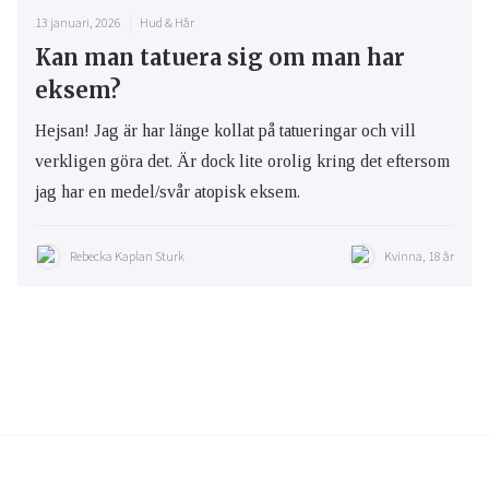
13 januari, 2026
Hud & Hår
Kan man tatuera sig om man har
eksem?
Hejsan! Jag är har länge kollat på tatueringar och vill
verkligen göra det. Är dock lite orolig kring det eftersom
jag har en medel/svår atopisk eksem.
Rebecka Kaplan Sturk
Kvinna, 18 år