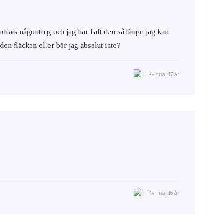
ändrats någonting och jag har haft den så länge jag kan
a den fläcken eller bör jag absolut inte?
Kvinna, 17 år
Kvinna, 16 år