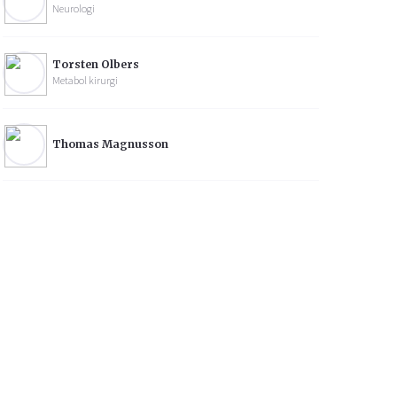
Neurologi
Torsten Olbers
Metabol kirurgi
Thomas Magnusson