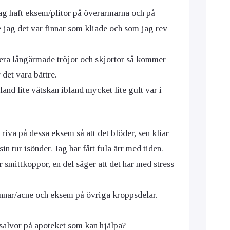
 jag haft eksem/plitor på överarmarna och på
e jag det var finnar som kliade och som jag rev
mera långärmade tröjor och skjortor så kommer
r det vara bättre.
and lite vätskan ibland mycket lite gult var i
 riva på dessa eksem så att det blöder, sen kliar
in tur isönder. Jag har fått fula ärr med tiden.
r smittkoppor, en del säger att det har med stress
.
finnar/acne och eksem på övriga kroppsdelar.
 salvor på apoteket som kan hjälpa?