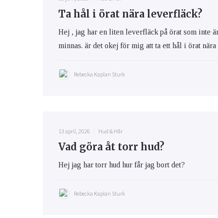
Ta hål i örat nära leverfläck?
Hej , jag har en liten leverfläck på örat som inte 
minnas. är det okej för mig att ta ett hål i örat när
Rebecka Kaplan Sturk
13 april, 2026
Hud & Hår
Vad göra åt torr hud?
Hej jag har torr hud hur får jag bort det?
Rebecka Kaplan Sturk