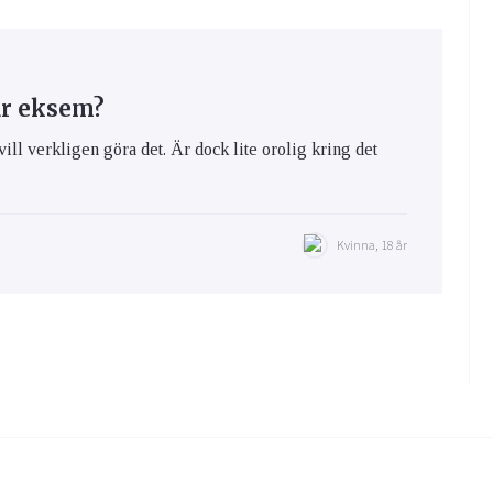
ar eksem?
vill verkligen göra det. Är dock lite orolig kring det
Kvinna, 18 år