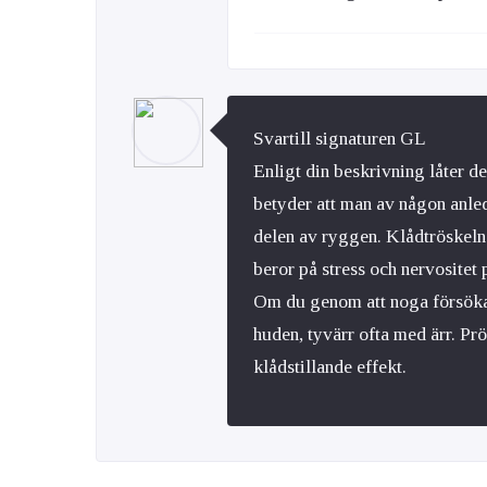
Svartill signaturen GL
Enligt din beskrivning låter d
betyder att man av någon anled
delen av ryggen. Klådtröskeln s
beror på stress och nervositet 
Om du genom att noga försöka t
huden, tyvärr ofta med ärr. Pr
klådstillande effekt.