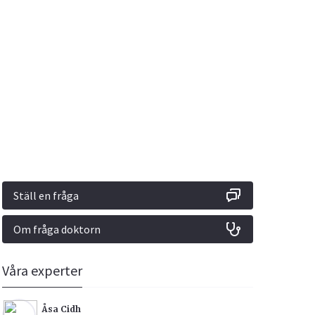
Vacciner
Hjärta & Kärl
Hud & Hår
Rökavvänjning
Sex & Samliv
din
e besvara
Rörelseapparaten
Sömn & Stress
ar
n
Ställ en fråga
Om fråga doktorn
icy.
Våra experter
Åsa Cidh