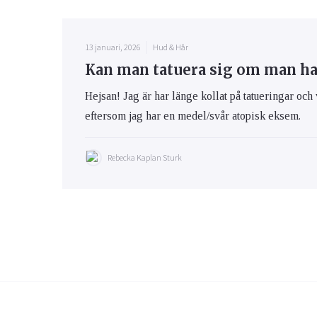
13 januari, 2026
Hud & Hår
Kan man tatuera sig om man h
Hejsan! Jag är har länge kollat på tatueringar och 
eftersom jag har en medel/svår atopisk eksem.
Rebecka Kaplan Sturk