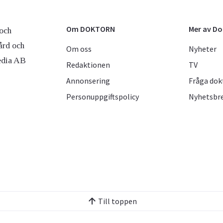
Om DOKTORN
Mer av D
och
ård och
Om oss
Nyheter
edia AB
Redaktionen
TV
Annonsering
Fråga dok
Personuppgiftspolicy
Nyhetsbr
Till toppen