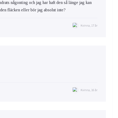
ändrats någonting och jag har haft den så länge jag kan
a den fläcken eller bör jag absolut inte?
Kvinna, 17 år
Kvinna, 16 år