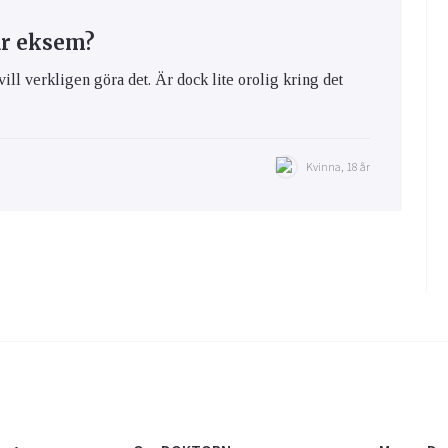
ar eksem?
vill verkligen göra det. Är dock lite orolig kring det
Kvinna, 18 år