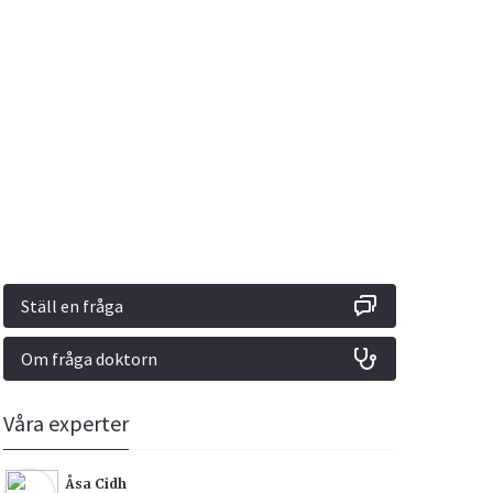
Vacciner
Hjärta & Kärl
Hud & Hår
Rökavvänjning
Sex & Samliv
din
e besvara
Rörelseapparaten
Sömn & Stress
ar
n
Ställ en fråga
Om fråga doktorn
icy.
Våra experter
Åsa Cidh