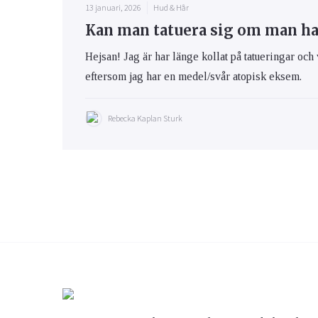
13 januari, 2026
Hud & Hår
Kan man tatuera sig om man h
Hejsan! Jag är har länge kollat på tatueringar och 
eftersom jag har en medel/svår atopisk eksem.
Rebecka Kaplan Sturk