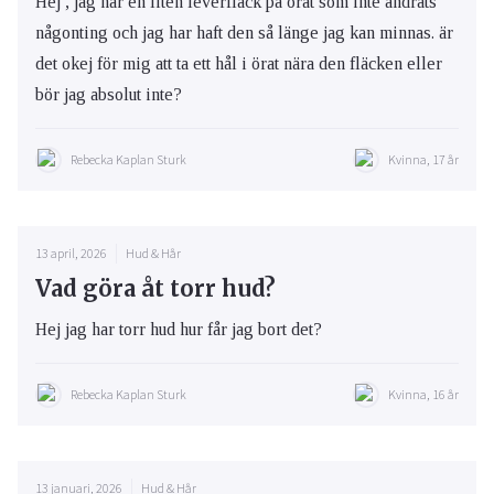
Hej , jag har en liten leverfläck på örat som inte ändrats
någonting och jag har haft den så länge jag kan minnas. är
det okej för mig att ta ett hål i örat nära den fläcken eller
bör jag absolut inte?
Rebecka Kaplan Sturk
Kvinna, 17 år
13 april, 2026
Hud & Hår
Vad göra åt torr hud?
Hej jag har torr hud hur får jag bort det?
Rebecka Kaplan Sturk
Kvinna, 16 år
13 januari, 2026
Hud & Hår