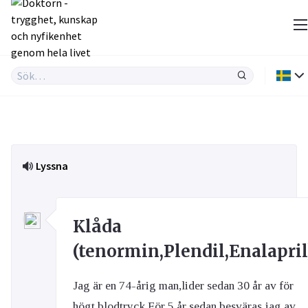
Lyssna
Klåda
(tenormin,Plendil,Enalapril
Jag är en 74-årig man,lider sedan 30 år av för
högt blodtryck.För 5 år sedan besväras jag av