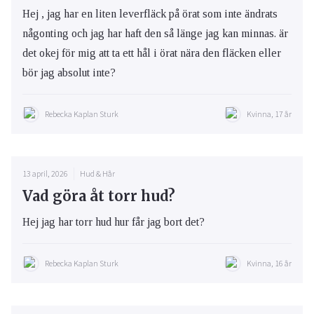
Hej , jag har en liten leverfläck på örat som inte ändrats
någonting och jag har haft den så länge jag kan minnas. är
det okej för mig att ta ett hål i örat nära den fläcken eller
bör jag absolut inte?
Rebecka Kaplan Sturk
Kvinna, 17 år
13 april, 2026
Hud & Hår
Vad göra åt torr hud?
Hej jag har torr hud hur får jag bort det?
Rebecka Kaplan Sturk
Kvinna, 16 år