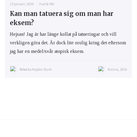
13 januari, 2026
Hud & Hår
Kan man tatuera sig om man har
eksem?
Hejsan! Jag är har länge kollat på tatueringar och vill
verkligen göra det. Är dock lite orolig kring det eftersom
jag har en medel/svår atopisk eksem.
Rebecka Kaplan Sturk
Kvinna, 18 år