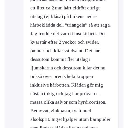
ett litet ca 2 mm hårt eldrött ettrigt
utslag (ej blåsa) på bukens nedre
hårbeklädda del, “triangeln” så att säga.
Jag trodde det var ett insektsbett. Det
kvarstår efter 2 veckor och svider,
ömmar och kliar våldsamt. Det har
dessutom kommit fler utslag i
ljumskarna och dessutom kliar det nu
också över precis hela kroppen
inklusive hårbotten. Klådan gör mig
nästan tokig och jag har prövat en
massa olika salvor som hyrdicortison,
Betnovat, zinkpasta, tvätt med
alsolsprit. Inget hjälper utom barnpuder
som lindrar klådan lite grand men