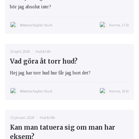
bör jag absolut inte?
Rebecka Kaplan Sturk
Kvinna, 17 år
13 april, 2026
Hud & Hår
Vad göra åt torr hud?
Hej jag har torr hud hur får jag bort det?
Rebecka Kaplan Sturk
Kvinna, 16 år
13 januari, 2026
Hud & Hår
Kan man tatuera sig om man har
eksem?